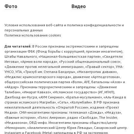
Фото
Видео
Условия использования веб-сайта и политика конфиденциальности и
персональных данных
Политика использования cookies
Для читателей:
В России признаны экстремистскими и запрещены
организации ФБК (Фонд борьбы с коррупцией, признан иноагентом),
Штабы Навального, «Национал-большевистская партия», «Свидетели
Иеговы», «Армия воли народа», «Русский общенациональный союз»,
«Движение против нелегальной иммиграции», «Правый сектор», УНА-
УНСО, УПА, «Тризуб им. Степана Бандеры», «Мизантропик дивижн»,
«Меджлис крымскотатарского народа», движение «Артподготовка»,
общероссийская политическая партия «Воля», АУЕ, батальоны «Азов» и
«Айдар». Признаны террористическими и запрещены: «Движение
Талибан», «Имарат Кавказ», «Исламское государство» (ИГ, ИГИЛ),
Джебхад-ан-Нусра, «АУМ Синрике», «Братья-мусульмане», «Аль-Каида в
странах исламского Магриба», «Сеть», «Колумбайн». В РФ признана
нежелательной деятельность «Открытой России», издания «Проект
Медиа». СМИ-иноагентами признаны: телеканал «Дождь», «Медуза»,
«Важные истории», «Голос Америки», радио «Свобода», The Insider,
«Медиазона», ОВД-инфо. Иноагентами признаны общество/центр
«Мемориал», «Аналитический Центр Юрия Левады», Сахаровский центр.
Instagram и Facebook (Metа) запрещены в РФ за экстремизм.