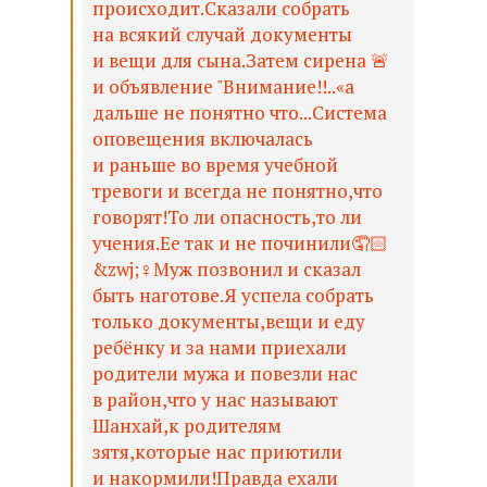
происходит.Сказали собрать
на всякий случай документы
и вещи для сына.Затем сирена 🚨
и объявление "Внимание!!..«а
дальше не понятно что...Система
оповещения включалась
и раньше во время учебной
тревоги и всегда не понятно,что
говорят!То ли опасность,то ли
учения.Ее так и не починили🤦🏻
&zwj;♀️Муж позвонил и сказал
быть наготове.Я успела собрать
только документы,вещи и еду
ребёнку и за нами приехали
родители мужа и повезли нас
в район,что у нас называют
Шанхай,к родителям
зятя,которые нас приютили
и накормили!Правда ехали