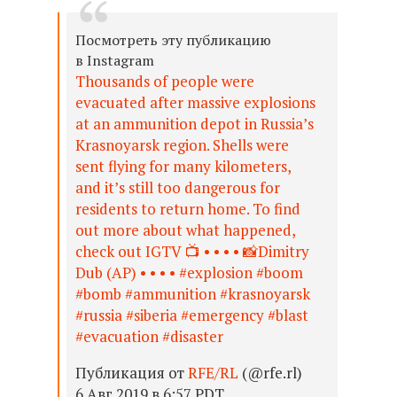
Посмотреть эту публикацию
в Instagram
Thousands of people were
evacuated after massive explosions
at an ammunition depot in Russia’s
Krasnoyarsk region. Shells were
sent flying for many kilometers,
and it’s still too dangerous for
residents to return home. To find
out more about what happened,
check out IGTV 📺 • • • • 📸Dimitry
Dub (AP) • • • • #explosion #boom
#bomb #ammunition #krasnoyarsk
#russia #siberia #emergency #blast
#evacuation #disaster
Публикация от
RFE/RL
(@rfe.rl)
6 Авг 2019 в 6:57 PDT