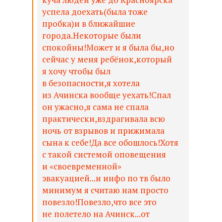
успела доехать(была тоже
пробка)и в ближайшие
города.Некоторые были
спокойны!Может и я была бы,но
сейчас у меня ребёнок,который
я хочу чтобы был
в безопасности,я хотела
из Ачинска вообще уехать!Спал
он ужасно,я сама не спала
практически,вздрагивала всю
ночь от взрывов и прижимала
сына к себе!Да все обошлось!Хотя
с такой системой оповещения
и «своевременной»
эвакуацией...и инфо по тв было
минимум я считаю нам просто
повезло!Повезло,что все это
не полетело на Ачинск...от