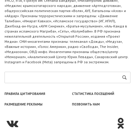
УНСО, УПА, «Тризуб им. Степана Бандеры», «Мизантропик дивижн»,
«Меджлис крымскотатарского народа», движение «Артподготовка»,
общероссийская политическая партия «Воля», АУЕ, батальоны «Азов» и
«Айдар». Признаны террористическими и запрещены: «Движение
Талибан», «Имарат Кавказ», «Исламское государство» (ИГ, ИГИЛ),
Джебхад-ан-Нусра, «АУМ Синрике», «Братья-мусульмане», «Аль-Каида в
странах исламского Магриба», «Сеть», «Колумбайн». В РФ признана
нежелательной деятельность «Открытой России», издания «Проект
Медиа». СМИ-иноагентами признаны: телеканал «Дождь», «Медуза»,
«Важные истории», «Голос Америки», радио «Свобода», The Insider,
«Медиазона», ОВД-инфо. Иноагентами признаны общество/центр
«Мемориал», «Аналитический Центр Юрия Левады», Сахаровский центр.
Instagram и Facebook (Metа) запрещены в РФ за экстремизм.
ПРАВИЛА ЦИТИРОВАНИЯ
СТАТИСТИКА ПОСЕЩЕНИЙ
РАЗМЕЩЕНИЕ РЕКЛАМЫ
ПОЗВОНИТЬ НАМ