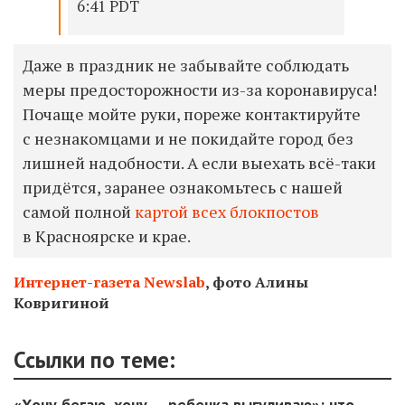
6:41 PDT
Даже в праздник не забывайте соблюдать
меры предосторожности из-за коронавируса!
П
очаще мойте руки, пореже контактируйте
с незнакомцами и н
е покидайте
город без
лишней надобности. А если выехать всё-таки
придётся, заранее ознакомьтесь с нашей
самой полной
картой всех блокпостов
в Красноярске и крае.
Интернет-газета Newslab
, ф
ото Алины
Ковригиной
Ссылки по теме:
«Хочу бегаю, хочу — ребенка выгуливаю»: что