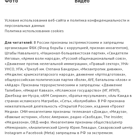
Фото
Видео
Условия использования веб-сайта и политика конфиденциальности и
персональных данных
Политика использования cookies
Для читателей:
В России признаны экстремистскими и запрещены
организации ФБК (Фонд борьбы с коррупцией, признан иноагентом),
Штабы Навального, «Национал-большевистская партия», «Свидетели
Иеговы», «Армия воли народа», «Русский общенациональный союз»,
«Движение против нелегальной иммиграции», «Правый сектор», УНА-
УНСО, УПА, «Тризуб им. Степана Бандеры», «Мизантропик дивижн»,
«Меджлис крымскотатарского народа», движение «Артподготовка»,
общероссийская политическая партия «Воля», АУЕ, батальоны «Азов» и
«Айдар». Признаны террористическими и запрещены: «Движение
Талибан», «Имарат Кавказ», «Исламское государство» (ИГ, ИГИЛ),
Джебхад-ан-Нусра, «АУМ Синрике», «Братья-мусульмане», «Аль-Каида в
странах исламского Магриба», «Сеть», «Колумбайн». В РФ признана
нежелательной деятельность «Открытой России», издания «Проект
Медиа». СМИ-иноагентами признаны: телеканал «Дождь», «Медуза»,
«Важные истории», «Голос Америки», радио «Свобода», The Insider,
«Медиазона», ОВД-инфо. Иноагентами признаны общество/центр
«Мемориал», «Аналитический Центр Юрия Левады», Сахаровский центр.
Instagram и Facebook (Metа) запрещены в РФ за экстремизм.