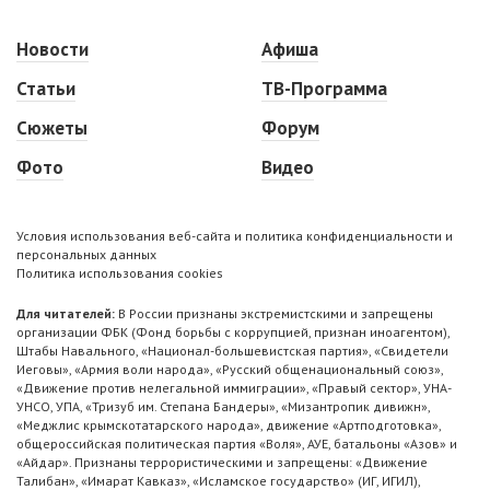
Новости
Афиша
Статьи
ТВ-Программа
Сюжеты
Форум
Фото
Видео
Условия использования веб-сайта и политика конфиденциальности и
персональных данных
Политика использования cookies
Для читателей:
В России признаны экстремистскими и запрещены
организации ФБК (Фонд борьбы с коррупцией, признан иноагентом),
Штабы Навального, «Национал-большевистская партия», «Свидетели
Иеговы», «Армия воли народа», «Русский общенациональный союз»,
«Движение против нелегальной иммиграции», «Правый сектор», УНА-
УНСО, УПА, «Тризуб им. Степана Бандеры», «Мизантропик дивижн»,
«Меджлис крымскотатарского народа», движение «Артподготовка»,
общероссийская политическая партия «Воля», АУЕ, батальоны «Азов» и
«Айдар». Признаны террористическими и запрещены: «Движение
Талибан», «Имарат Кавказ», «Исламское государство» (ИГ, ИГИЛ),