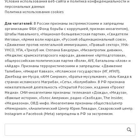
Условия использования веб-сайта и политика конфиденциальности и
персональных данных
Политика использования cookies
Для читателей:
В России признаны экстремистскими и запрещены
организации ФБК (Фонд борьбы с коррупцией, признан иноагентом),
Штабы Навального, «Национал-большевистская партия», «Свидетели
Иеговы», «Армия воли народа», «Русский общенациональный союз»,
«Движение против нелегальной иммиграции», «Правый сектор», УНА-
УНСО, УПА, «Тризуб им. Степана Бандеры», «Мизантропик дивижн»,
«Меджлис крымскотатарского народа», движение «Артподготовка»,
общероссийская политическая партия «Воля», АУЕ, батальоны «Азов» и
«Айдар». Признаны террористическими и запрещены: «Движение
Талибан», «Имарат Кавказ», «Исламское государство» (ИГ, ИГИЛ),
Джебхад-ан-Нусра, «АУМ Синрике», «Братья-мусульмане», «Аль-Каида в
странах исламского Магриба», «Сеть», «Колумбайн». В РФ признана
нежелательной деятельность «Открытой России», издания «Проект
Медиа». СМИ-иноагентами признаны: телеканал «Дождь», «Медуза»,
«Важные истории», «Голос Америки», радио «Свобода», The Insider,
«Медиазона», ОВД-инфо. Иноагентами признаны общество/центр
«Мемориал», «Аналитический Центр Юрия Левады», Сахаровский центр.
Instagram и Facebook (Metа) запрещены в РФ за экстремизм.