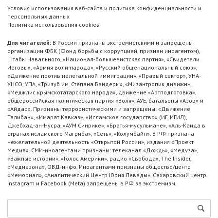
Условия использования веб-сайта и политика конфиденциальности и
персональных данных
Политика использования cookies
Для читателей:
В России признаны экстремистскими и запрещены
организации ФБК (Фонд борьбы с коррупцией, признан иноагентом),
Штабы Навального, «Национал-большевистская партия», «Свидетели
Иеговы», «Армия воли народа», «Русский общенациональный союз»,
«Движение против нелегальной иммиграции», «Правый сектор», УНА-
УНСО, УПА, «Тризуб им. Степана Бандеры», «Мизантропик дивижн»,
«Меджлис крымскотатарского народа», движение «Артподготовка»,
общероссийская политическая партия «Воля», АУЕ, батальоны «Азов» и
«Айдар». Признаны террористическими и запрещены: «Движение
Талибан», «Имарат Кавказ», «Исламское государство» (ИГ, ИГИЛ),
Джебхад-ан-Нусра, «АУМ Синрике», «Братья-мусульмане», «Аль-Каида в
странах исламского Магриба», «Сеть», «Колумбайн». В РФ признана
нежелательной деятельность «Открытой России», издания «Проект
Медиа». СМИ-иноагентами признаны: телеканал «Дождь», «Медуза»,
«Важные истории», «Голос Америки», радио «Свобода», The Insider,
«Медиазона», ОВД-инфо. Иноагентами признаны общество/центр
«Мемориал», «Аналитический Центр Юрия Левады», Сахаровский центр.
Instagram и Facebook (Metа) запрещены в РФ за экстремизм.