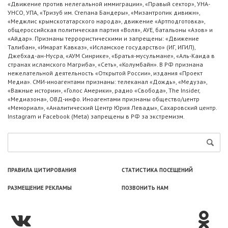
«Движение против нелегальной иммиграции», «Правый сектор», УНА-
УНСО, УПА, «Тризуб им. Степана Бандеры», «Мизантропик дивижн»,
«Меджлис крымскотатарского народа», движение «Артподготовка»,
общероссийская политическая партия «Воля», АУЕ, батальоны «Азов» и
«Айдар». Признаны террористическими и запрещены: «Движение
Талибан», «Имарат Кавказ», «Исламское государство» (ИГ, ИГИЛ),
Джебхад-ан-Нусра, «АУМ Синрике», «Братья-мусульмане», «Аль-Каида в
странах исламского Магриба», «Сеть», «Колумбайн». В РФ признана
нежелательной деятельность «Открытой России», издания «Проект
Медиа». СМИ-иноагентами признаны: телеканал «Дождь», «Медуза»,
«Важные истории», «Голос Америки», радио «Свобода», The Insider,
«Медиазона», ОВД-инфо. Иноагентами признаны общество/центр
«Мемориал», «Аналитический Центр Юрия Левады», Сахаровский центр.
Instagram и Facebook (Metа) запрещены в РФ за экстремизм.
ПРАВИЛА ЦИТИРОВАНИЯ
СТАТИСТИКА ПОСЕЩЕНИЙ
РАЗМЕЩЕНИЕ РЕКЛАМЫ
ПОЗВОНИТЬ НАМ