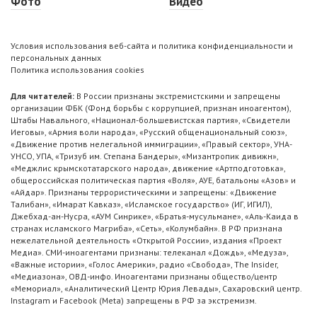
Фото
Видео
Условия использования веб-сайта и политика конфиденциальности и
персональных данных
Политика использования cookies
Для читателей:
В России признаны экстремистскими и запрещены
организации ФБК (Фонд борьбы с коррупцией, признан иноагентом),
Штабы Навального, «Национал-большевистская партия», «Свидетели
Иеговы», «Армия воли народа», «Русский общенациональный союз»,
«Движение против нелегальной иммиграции», «Правый сектор», УНА-
УНСО, УПА, «Тризуб им. Степана Бандеры», «Мизантропик дивижн»,
«Меджлис крымскотатарского народа», движение «Артподготовка»,
общероссийская политическая партия «Воля», АУЕ, батальоны «Азов» и
«Айдар». Признаны террористическими и запрещены: «Движение
Талибан», «Имарат Кавказ», «Исламское государство» (ИГ, ИГИЛ),
Джебхад-ан-Нусра, «АУМ Синрике», «Братья-мусульмане», «Аль-Каида в
странах исламского Магриба», «Сеть», «Колумбайн». В РФ признана
нежелательной деятельность «Открытой России», издания «Проект
Медиа». СМИ-иноагентами признаны: телеканал «Дождь», «Медуза»,
«Важные истории», «Голос Америки», радио «Свобода», The Insider,
«Медиазона», ОВД-инфо. Иноагентами признаны общество/центр
«Мемориал», «Аналитический Центр Юрия Левады», Сахаровский центр.
Instagram и Facebook (Metа) запрещены в РФ за экстремизм.