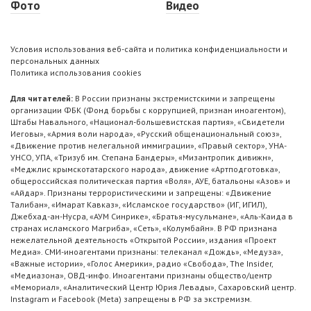
Фото
Видео
Условия использования веб-сайта и политика конфиденциальности и
персональных данных
Политика использования cookies
Для читателей:
В России признаны экстремистскими и запрещены
организации ФБК (Фонд борьбы с коррупцией, признан иноагентом),
Штабы Навального, «Национал-большевистская партия», «Свидетели
Иеговы», «Армия воли народа», «Русский общенациональный союз»,
«Движение против нелегальной иммиграции», «Правый сектор», УНА-
УНСО, УПА, «Тризуб им. Степана Бандеры», «Мизантропик дивижн»,
«Меджлис крымскотатарского народа», движение «Артподготовка»,
общероссийская политическая партия «Воля», АУЕ, батальоны «Азов» и
«Айдар». Признаны террористическими и запрещены: «Движение
Талибан», «Имарат Кавказ», «Исламское государство» (ИГ, ИГИЛ),
Джебхад-ан-Нусра, «АУМ Синрике», «Братья-мусульмане», «Аль-Каида в
странах исламского Магриба», «Сеть», «Колумбайн». В РФ признана
нежелательной деятельность «Открытой России», издания «Проект
Медиа». СМИ-иноагентами признаны: телеканал «Дождь», «Медуза»,
«Важные истории», «Голос Америки», радио «Свобода», The Insider,
«Медиазона», ОВД-инфо. Иноагентами признаны общество/центр
«Мемориал», «Аналитический Центр Юрия Левады», Сахаровский центр.
Instagram и Facebook (Metа) запрещены в РФ за экстремизм.