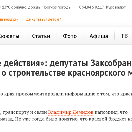
+13°C
облачно, дождь
Прогноз погоды
€
94,84
$
82,17
Курс валют
й воздух»
Где купаться летом?
Сюжеты
Статьи
Фото
Афиша
ТВ
е действия»: депутаты Заксобра
 строительстве красноярского 
о края прокомментировали информацию о том, что крас
 транспорту и связи
Владимир Демидов
напомнил, что
назад. Но уже тогда было понятно, что краевой бюджет н