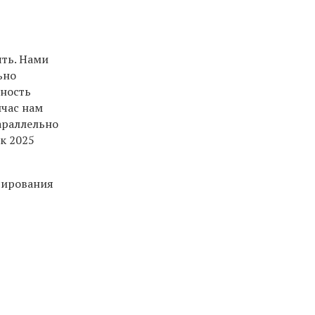
ять. Нами
ьно
жность
йчас нам
араллельно
к 2025
сирования