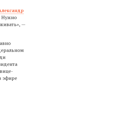
Александр
. Нужно
живать», —
давно
едеральном
еди
зидента
 вице-
в эфире