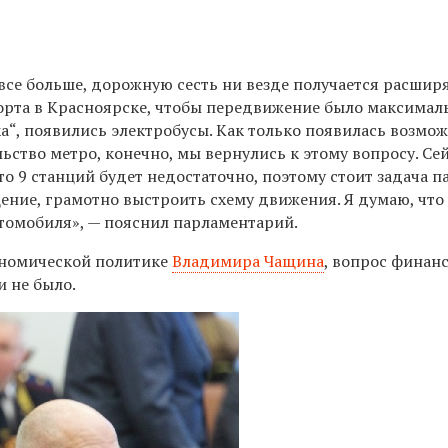
се больше, дорожную сесть ни везде получается расшир
орта в Красноярске, чтобы передвижение было максимал
а“, появились электробусы. Как только появилась возмо
ство метро, конечно, мы вернулись к этому вопросу. Се
о 9 станций будет недостаточно, поэтому стоит задача п
ение, грамотно выстроить схему движения. Я думаю, что 
втомобиля», — пояснил парламентарий.
ономической политике
Владимира Чащина
, вопрос финан
 не было.