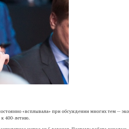
 постоянно «всплывала» при обсуждении многих тем — эко
 к 400-летию.
спилотное метро из 5 вагонов. Поэтому работа началась. 