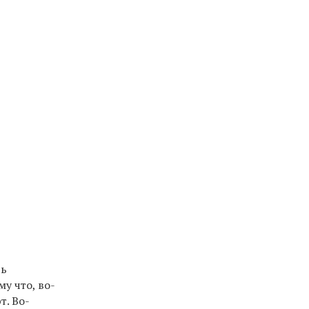
ть
у что, во-
т. Во-