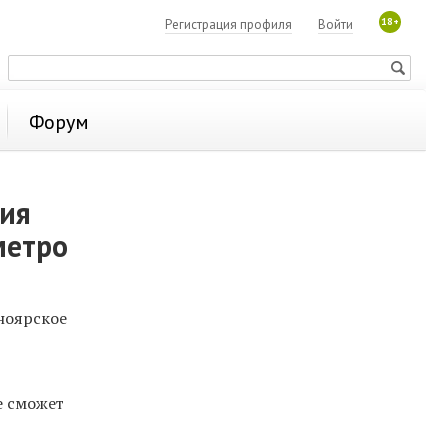
18+
Регистрация профиля
Войти
Форум
ния
метро
ноярское
е сможет