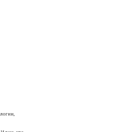
логии,
И тем, кто