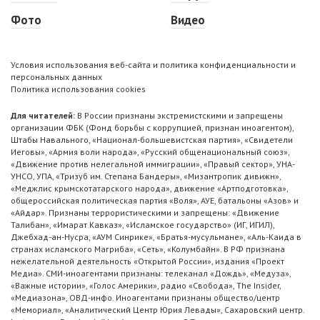
Фото
Видео
Условия использования веб-сайта и политика конфиденциальности и
персональных данных
Политика использования cookies
Для читателей:
В России признаны экстремистскими и запрещены
организации ФБК (Фонд борьбы с коррупцией, признан иноагентом),
Штабы Навального, «Национал-большевистская партия», «Свидетели
Иеговы», «Армия воли народа», «Русский общенациональный союз»,
«Движение против нелегальной иммиграции», «Правый сектор», УНА-
УНСО, УПА, «Тризуб им. Степана Бандеры», «Мизантропик дивижн»,
«Меджлис крымскотатарского народа», движение «Артподготовка»,
общероссийская политическая партия «Воля», АУЕ, батальоны «Азов» и
«Айдар». Признаны террористическими и запрещены: «Движение
Талибан», «Имарат Кавказ», «Исламское государство» (ИГ, ИГИЛ),
Джебхад-ан-Нусра, «АУМ Синрике», «Братья-мусульмане», «Аль-Каида в
странах исламского Магриба», «Сеть», «Колумбайн». В РФ признана
нежелательной деятельность «Открытой России», издания «Проект
Медиа». СМИ-иноагентами признаны: телеканал «Дождь», «Медуза»,
«Важные истории», «Голос Америки», радио «Свобода», The Insider,
«Медиазона», ОВД-инфо. Иноагентами признаны общество/центр
«Мемориал», «Аналитический Центр Юрия Левады», Сахаровский центр.