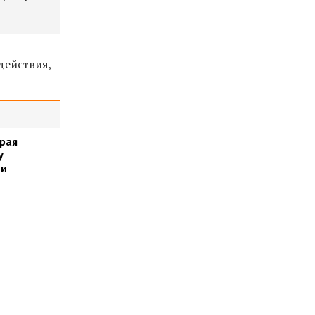
действия,
рая
у
ми