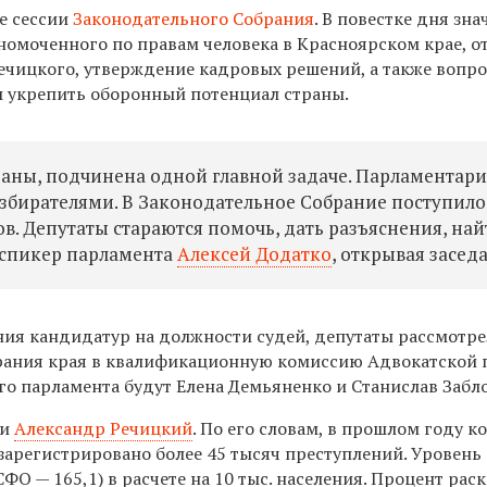
е сессии
Законодательного Собрания
. В повестке дня зн
номоченного по правам человека в Красноярском крае, о
ечицкого, утверждение кадровых решений, а также вопр
ы укрепить оборонный потенциал страны.
траны, подчинена одной главной задаче. Парламентар
 избирателями. В Законодательное Собрание поступило
в. Депутаты стараются помочь, дать разъяснения, най
 спикер парламента
Алексей Додатко
, открывая засед
ния кандидатур на должности судей, депутаты рассмотр
рания края в квалификационную комиссию Адвокатской 
го парламента будут Елена Демьяненко и Станислав Забл
ии
Александр Речицкий
. По его словам, в прошлом году к
 зарегистрировано более 45 тысяч преступлений. Уровень
СФО — 165,1) в расчете на 10 тыс. населения. Процент рас