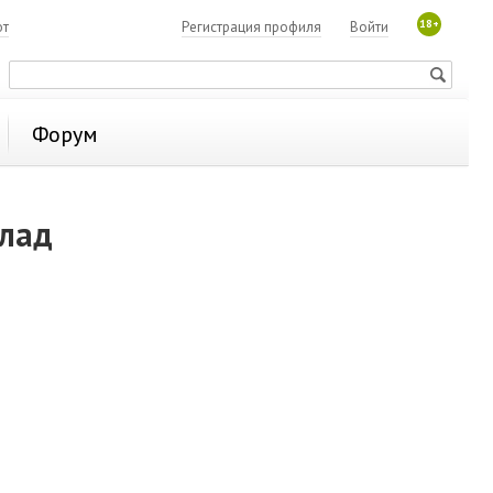
18+
ют
Регистрация профиля
Войти
Форум
клад