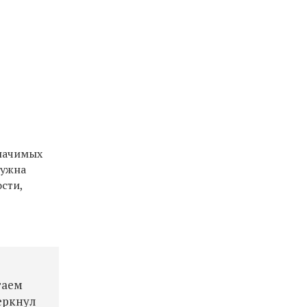
значимых
нужна
сти,
гаем
еркнул