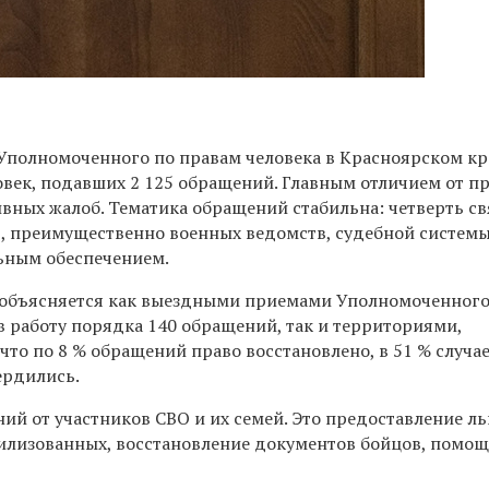
 Уполномоченного по правам человека в Красноярском к
ловек, подавших 2 125 обращений. Главным отличием от п
ивных жалоб. Тематика обращений стабильна: четверть св
р, преимущественно военных ведомств, судебной системы
ьным обеспечением.
й объясняется как выездными приемами Уполномоченног
в работу порядка 140 обращений, так и территориями,
то по 8 % обращений право восстановлено, в 51 % случае
ердились.
ий от участников СВО и их семей. Это предоставление ль
лизованных, восстановление документов бойцов, помощ