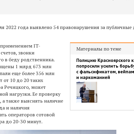
ля 2022 года выявлено 54 правонарушения за публичные 
 применением IT-
Материалы по теме
счетов, звонки
о в беду родственника.
Полицию Красноярского к
попросили усилить борьб
хищены 1 млрд 673 млн
с фальсификатом, вейпа
опали еще более 356 млн
и наркоманией
 от 10 до 20 таких
ра Речицкого, может
ой нагрузки. Ее проверку
, а также выяснять наличие
да и наличия
ть операторов сотовой
а до 20-30 минут.