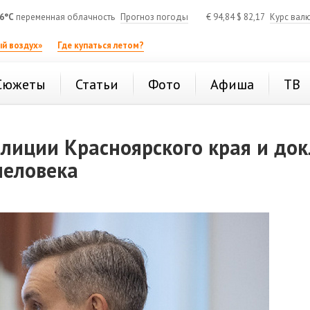
6°C
переменная облачность
Прогноз погоды
€
94,84
$
82,17
Курс вал
й воздух»
Где купаться летом?
Сюжеты
Статьи
Фото
Афиша
ТВ
олиции Красноярского края и до
человека