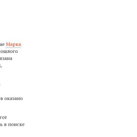
рае
Марка
рошлого
язана
,
о
в оказано
гот
ь в поиске