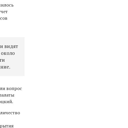
ачилось
тчет
осов
ии видят
 около
ти
ание.
ели вопрос
палаты
оцкий.
оличество
крытия