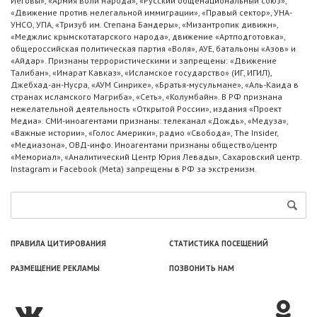
Иеговы», «Армия воли народа», «Русский общенациональный союз»,
«Движение против нелегальной иммиграции», «Правый сектор», УНА-
УНСО, УПА, «Тризуб им. Степана Бандеры», «Мизантропик дивижн»,
«Меджлис крымскотатарского народа», движение «Артподготовка»,
общероссийская политическая партия «Воля», АУЕ, батальоны «Азов» и
«Айдар». Признаны террористическими и запрещены: «Движение
Талибан», «Имарат Кавказ», «Исламское государство» (ИГ, ИГИЛ),
Джебхад-ан-Нусра, «АУМ Синрике», «Братья-мусульмане», «Аль-Каида в
странах исламского Магриба», «Сеть», «Колумбайн». В РФ признана
нежелательной деятельность «Открытой России», издания «Проект
Медиа». СМИ-иноагентами признаны: телеканал «Дождь», «Медуза»,
«Важные истории», «Голос Америки», радио «Свобода», The Insider,
«Медиазона», ОВД-инфо. Иноагентами признаны общество/центр
«Мемориал», «Аналитический Центр Юрия Левады», Сахаровский центр.
Instagram и Facebook (Metа) запрещены в РФ за экстремизм.
ПРАВИЛА ЦИТИРОВАНИЯ
СТАТИСТИКА ПОСЕЩЕНИЙ
РАЗМЕЩЕНИЕ РЕКЛАМЫ
ПОЗВОНИТЬ НАМ