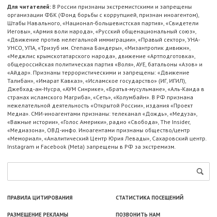
Для читателей:
В России признаны экстремистскими и запрещены
организации ФБК (Фонд борьбы с коррупцией, признан иноагентом),
Штабы Навального, «Национал-большевистская партия», «Свидетели
Иеговы», «Армия воли народа», «Русский общенациональный союз»,
«Движение против нелегальной иммиграции», «Правый сектор», УНА-
УНСО, УПА, «Тризуб им. Степана Бандеры», «Мизантропик дивижн»,
«Меджлис крымскотатарского народа», движение «Артподготовка»,
общероссийская политическая партия «Воля», АУЕ, батальоны «Азов» и
«Айдар». Признаны террористическими и запрещены: «Движение
Талибан», «Имарат Кавказ», «Исламское государство» (ИГ, ИГИЛ),
Джебхад-ан-Нусра, «АУМ Синрике», «Братья-мусульмане», «Аль-Каида в
странах исламского Магриба», «Сеть», «Колумбайн». В РФ признана
нежелательной деятельность «Открытой России», издания «Проект
Медиа». СМИ-иноагентами признаны: телеканал «Дождь», «Медуза»,
«Важные истории», «Голос Америки», радио «Свобода», The Insider,
«Медиазона», ОВД-инфо. Иноагентами признаны общество/центр
«Мемориал», «Аналитический Центр Юрия Левады», Сахаровский центр.
Instagram и Facebook (Metа) запрещены в РФ за экстремизм.
ПРАВИЛА ЦИТИРОВАНИЯ
СТАТИСТИКА ПОСЕЩЕНИЙ
РАЗМЕЩЕНИЕ РЕКЛАМЫ
ПОЗВОНИТЬ НАМ