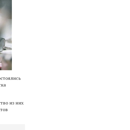
остоялись
ска
тво из них
атов