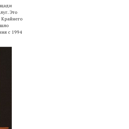
ощади
луг. Это
в Крайнего
 шло
ния с 1994