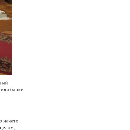
овый
чили блоки
о начато
 целом,