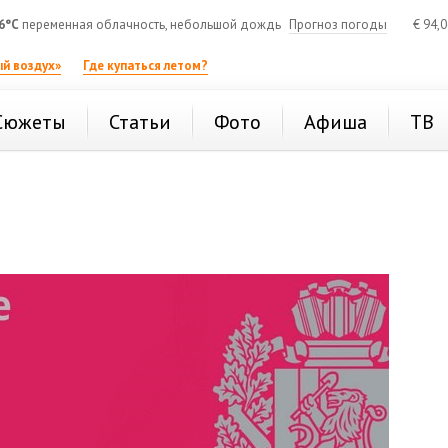
6°C
переменная облачность, небольшой дождь
Прогноз погоды
€
94,
й воздух»
Где купаться летом?
Сюжеты
Статьи
Фото
Афиша
ТВ