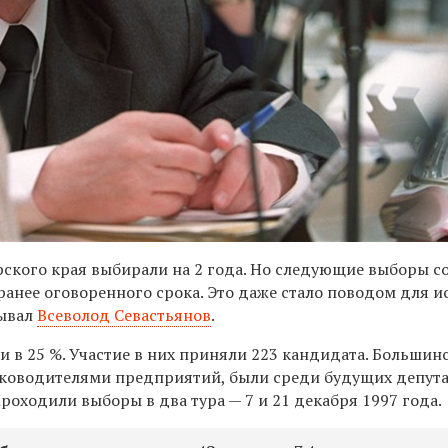
ского края выбирали на 2 года. Но следующие выборы с
аранее оговоренного срока. Это даже стало поводом для и
зывал
Всеволод Севастьянов
.
 в 25 %. Участие в них приняли 223 кандидата. Большинс
уководителями предприятий, были среди будущих депут
роходили выборы в два тура — 7 и 21 декабря 1997 года.