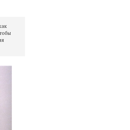
как
чтобы
ия