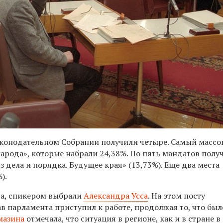
Законодательном Собрании получили четыре. Самый масс
народа», которые набрали 24,38%. По пять мандатов полу
з дела и порядка. Будущее края» (13,73%). Еще два места
).
ода, спикером выбрали
Александра Усса
. На этом посту
ав парламента приступил к работе, продолжая то, что был
мазина
отмечала, что ситуация в регионе, как и в стране в