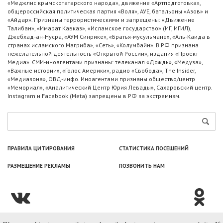
«Меджлис крымскотатарского народа», движение «Артподготовка»,
общероссийская политическая партия «Воля», АУЕ, батальоны «Азов» и
«Айдар». Признаны террористическими и запрещены: «Движение
Талибан», «Имарат Кавказ», «Исламское государство» (ИГ, ИГИЛ),
Джебхад-ан-Нусра, «АУМ Синрике», «Братья-мусульмане», «Аль-Каида в
странах исламского Магриба», «Сеть», «Колумбайн». В РФ признана
нежелательной деятельность «Открытой России», издания «Проект
Медиа». СМИ-иноагентами признаны: телеканал «Дождь», «Медуза»,
«Важные истории», «Голос Америки», радио «Свобода», The Insider,
«Медиазона», ОВД-инфо. Иноагентами признаны общество/центр
«Мемориал», «Аналитический Центр Юрия Левады», Сахаровский центр.
Instagram и Facebook (Metа) запрещены в РФ за экстремизм.
ПРАВИЛА ЦИТИРОВАНИЯ
СТАТИСТИКА ПОСЕЩЕНИЙ
РАЗМЕЩЕНИЕ РЕКЛАМЫ
ПОЗВОНИТЬ НАМ