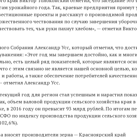
о края Виктор Толоконский отметил, что заседание это 
ам урожайного года. Так, краевые предприятия примут 
нвестиционные проекты и расскажут о производимой про
оржественного чествования по случаю завершения убороч
ествовать тех, чьи руки пахнут хлебом», — отметил Викт
ого Собрания Александр Усс, который отметил, что дос
уважения: «Этот год мы завершаем достойно, как и мног
ьно, есть целый ряд показателей, которые являются ос
 что с этим связано не является нашей основной целью, к
 и работы, а также обеспечение потребителей качественн
— отметил Александр Усс.
 текущий год для регион стал успешным и нарастил пока
ак, о
бъем валовой продукции сельского хозяйства края в
е, в 2016 году он превысит 93 млрд рублей. По итогам п
 СФО по индексу производства продукции сельского хозя
02,6%).
ва вносят производители зерна — Красноярский край