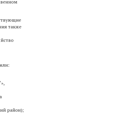
ственном
ествующие
ния также
яйство
или:
»,
а
ий район);