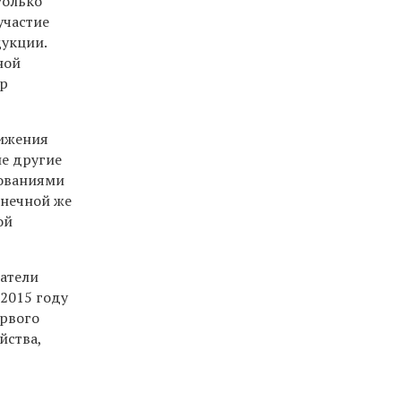
только
участие
дукции.
ной
ор
тижения
ие другие
нованиями
онечной же
ой
затели
 2015 году
ервого
йства,