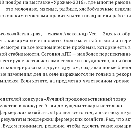
18 ноября на выставке
«Урожай-2016», где многие район
— это молочные, мясные, рыбные, хлебобулочные издели
локонским и членами правительства поздравили работни
 хозяйства края, — сказал Александр Усс. — Здесь отобр
ом такие ярмарки становятся более масштабными и интер
Несмотря на все экономические проблемы, которые есть в
ьной стабильности. Сегодня АПК — наиболее перспективн
естируют не только сами селяне и государство, но и би
ют кооперироваться друг с другом, создавая новые брен
ные изменения дел на селе выражаются не только в реко
мплекса. Если хотите, на предметно-чувственном уровне
едителей конкурса «Лучший продовольственный товар
 участию в конкурсе были допущены товары не только
фермерских хозяйств.
«Прошел всего год, а выставку не уз
результаты поддержки фермерских хозяйств. Рад, что ак
 Будем принимать решение, чтобы сделать такие ярмар