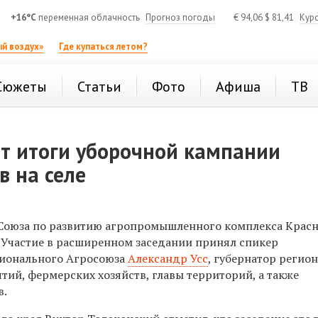
+16°C
переменная облачность
Прогноз погоды
€
94,06
$
81,41
Кур
й воздух»
Где купаться летом?
Сюжеты
Статьи
Фото
Афиша
ТВ
т итоги уборочной кампании
в на селе
е Союза по развитию агропромышленного комплекса Крас
 Участие в расширенном заседании принял спикер
гионального Агросоюза
Александр Усс
, губернатор регио
тий, фермерских хозяйств, главы территорий, а также
в.