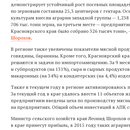
демонстрирует устойчивый рост посевных площадей
по зерновым составила 25,3 центнеров с гектара. О
культурам внесли аграрии западной группы — 1,238
706 тыс. тонн зерна, на третьем месте — предприят
Красноярского края было собрано 326 тысяч тонн», 
Шорохов
.
В регионе также увеличены показатели мясной проду
говядины, баранины. Кроме того, Красноярский кр
решаются и задачи по импортозамещению. За 9 меся
и субпродуктов (на 131%), сыра и сырных продуктов 
макаронных (на 34%) и кондитерских (на 4,4%) изде
Также в текущем году в регионе активизировалось
За текущий год в крае удалось ввести 11 объектов
предприятиям введены цеха по производству мясны
на предприятиях. Общий объем инвестиций в АПК со
Министр сельского хозяйств края Леонид Шорохов о
в крае принесут прибыль, в 2015 году таких аграрие