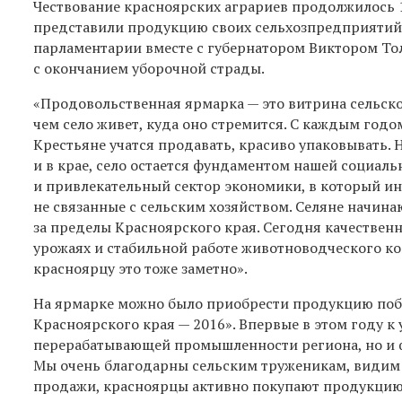
Чествование красноярских аграриев продолжилось 
представили продукцию своих сельхозпредприятий 
парламентарии вместе с губернатором Виктором То
с окончанием уборочной страды.
«Продовольственная ярмарка — это витрина сельского
чем село живет, куда оно стремится. С каждым год
Крестьяне учатся продавать, красиво упаковывать. 
и в крае, село остается фундаментом нашей социал
и привлекательный сектор экономики, в который инв
не связанные с сельским хозяйством. Селяне начина
за пределы Красноярского края. Сегодня качествен
урожаях и стабильной работе животноводческого ко
красноярцу это тоже заметно».
На ярмарке
можно было приобрести продукцию поб
Красноярского края — 2016». Впервые в этом году к
перерабатывающей промышленности региона, но и 
Мы очень благодарны сельским труженикам, видим 
продажи, красноярцы активно покупают продукцию.