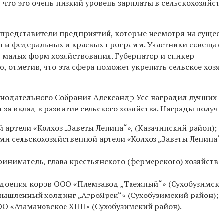
, что это очень низкий уровень зарплаты в сельскохозяй
 представители предприятий, которые несмотря на сущ
ты федеральных и краевых программ. Участники совеща
 малых форм хозяйствования. Губернатор и спикер
 отметив, что эта сфера поможет укрепить сельское хоз
нодательного Собрания Александр Усс наградил лучших
а вклад в развитие сельского хозяйства. Награды получ
артели «Колхоз „Заветы Ленина“», (Казачинский район);
ами сельскохозяйственной артели «Колхоз „Заветы Ленина“
ниматель, глава крестьянского (фермерского) хозяйств
 доения коров ООО «Племзавод „Таежный“» (Сухобузимск
мышленный холдинг „АгроЯрск“» (Сухобузимский район);
ОО «Атамановское ХПП» (Сухобузимский район).