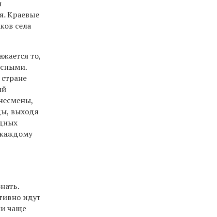
ы
я. Краевые
ков села
ажается то,
есными.
 стране
ый
знесмены,
ды, выходя
рдных
 каждому
нать.
тивно идут
ки чаще —