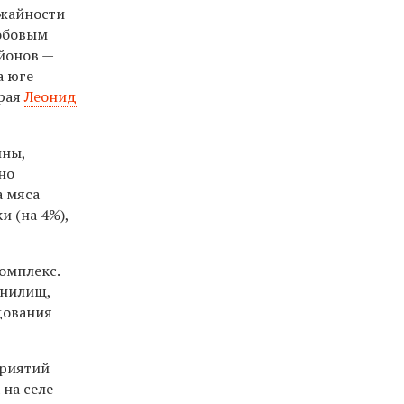
ожайности
бобовым
айонов —
а юге
края
Леонид
ины,
но
а мяса
и (на 4%),
омплекс.
анилищ,
дования
приятий
 на селе