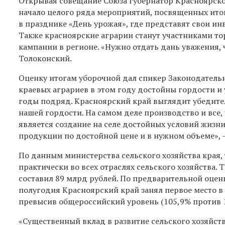
Открывая совещание Союза губернатор Красноярског
начало целого ряда мероприятий, посвященных итог
в празднике «День урожая», где представят свои и
Также красноярские аграрии станут участниками т
кампании в регионе. «Нужно отдать дань уважения, ч
Толоконский.
Оценку итогам уборочной дал спикер Законодательн
краевых аграриев в этом году достойны гордости и 
годы подряд. Красноярский край выглядит убедител
нашей гордости. На самом деле производство и все,
является создание на селе достойных условий жизни
продукции по достойной цене и в нужном объеме», 
По данным министерства сельского хозяйства края,
практически во всех отраслях сельского хозяйства. Т
составил 89 млрд рублей. По предварительной оценк
полугодия Красноярский край занял первое место в
превысив общероссийский уровень (105,9% против 1
«Существенный вклад в развитие сельского хозяйст