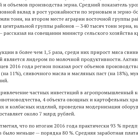
 и объемов производства зерна. Средний показатель ур
сновной вклад в рост урожайности по зерновым и зерно-
 млн тонн, на втором месте аграрии восточной группы р
ия центральной группы районов — 340 тысяч тонн зерна, н
— рассказал на совещании министр сельского хозяйства 
кции в более чем 1,5 раза, среди них прирост мяса свин
ай является лидером по молочной продуктивности.
Актив
цев 2016 года регион показал рост объемов производств
(на 11%), сливочного масла и масляных паст (на 18%), мук
лий.
 привлечение частных инвестиций в агропромышленный к
 животноводчества, 4 объекта овощных и картофельных хр
х и колбасных изделий, проведена модернизация обору
ставляет около 7 млрд рублей.
тметил, что по итогам 2016 года практически 93 % пред
в было меньше — порядка 80 %. Средняя заработная плата