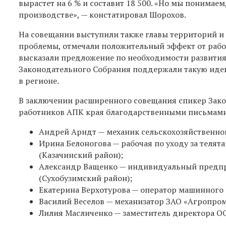
вырастет на 6 % и составит 18 500. «Но мы понимаем
производстве», — констатировал Шорохов.
На совещании выступили также главы территорий и
проблемы, отмечали положительный эффект от рабо
высказали предложение по необходимости развития
Законодательного Собрания поддержали такую идею,
в регионе.
В заключении расширенного совещания спикер Зако
работников АПК края благодарственными письмами з
Андрей Арндт — механик сельскохозяйственной 
Ирина Белоногова — рабочая по уходу за телят
(Казачинский район);
Александр Ващенко — индивидуальный предпри
(Сухобузимский район);
Екатерина Верхотурова — оператор машинного
Василий Веселов — механизатор ЗАО «Агропро
Лилия Масличенко — заместитель директора О