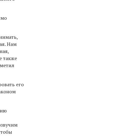
имо
нимать,
ая. Нам
ная,
е также
тметил
ровать его
законом
рию
озвучим
чтобы