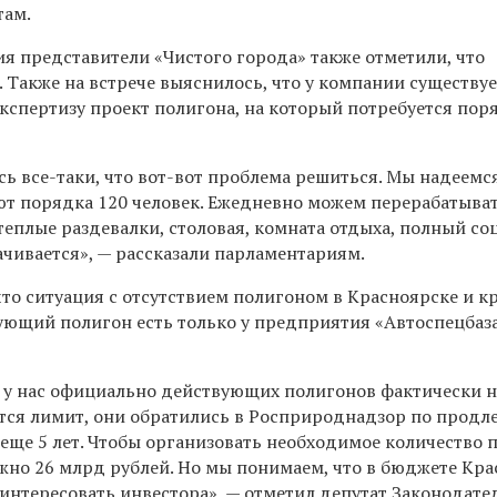
там.
ия представители «Чистого города» также отметили, что
 Также на встрече выяснилось, что у компании существуе
спертизу проект полигона, на который потребуется пор
сь все-таки,
ч
то вот-вот проблема решиться.
Мы надеемся
ют
порядка 120 человек.
Е
жедневно
можем
перерабатыват
 теплые раздевалки, столовая, комната отдыха, полный со
ачивается
», —
рассказали парламентариям.
о ситуация с отсутствием полигоном в Красноярске и кр
ующий полигон есть только у предприятия «Автоспецбаза
у нас официально действующих полигонов фактически не
ается лимит, они обратились в Росприроднадзор по прод
еще 5 лет.
Чтобы организовать необходимое количество 
ужно 26 млрд рублей. Но мы понимаем, что в бюджете Кр
аинтересовать инвестора
», — отметил депутат Законодате