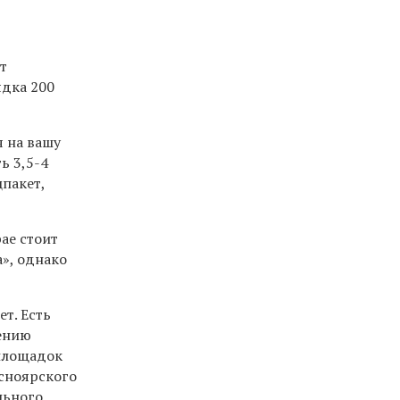
т
ядка 200
 на вашу
ь 3,5-4
цпакет,
ае стоит
», однако
т. Есть
лению
площадок
асноярского
льного