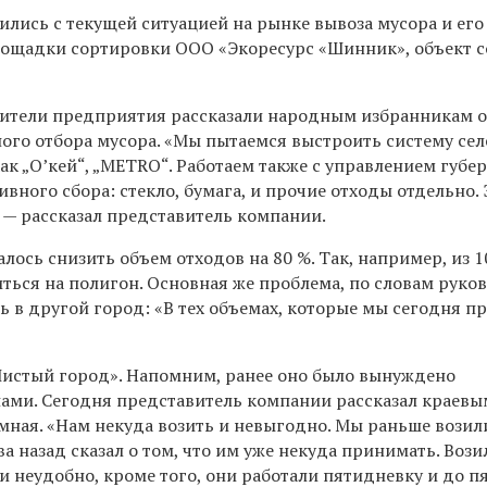
лись с текущей ситуацией на рынке вывоза мусора и его
лощадки сортировки ООО «Экоресурс «Шинник», объект 
вители предприятия рассказали народным избранникам о
ого отбора мусора. «
Мы пытаемся выстроить систему сел
ак „О’кей“, „МETRO“. Работаем также с управлением губер
вного сбора: стекло, бумага, и прочие отходы отдельно. 
, — рассказал представитель компании.
лось снизить объем отходов на 80 %. Так, например, из 1
иться на полигон. Основная же проблема, по словам руко
ь в другой город: «В
тех объемах, кото
ры
е мы сегодня п
истый город». Напомним, ранее оно было вынуждено
нами. Сегодня представитель компании рассказал краевы
ная. «
Нам некуда возить
и невыгодно.
М
ы раньше возил
а назад сказал о том, что им уже некуда принимать. Вози
и неудобно, кроме того, они работали пятидневку
и до
пя