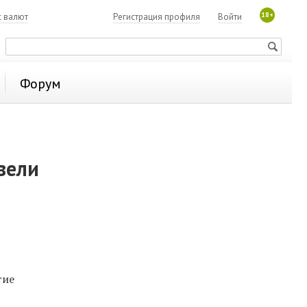
18+
с валют
Регистрация профиля
Войти
Форум
вели
тие