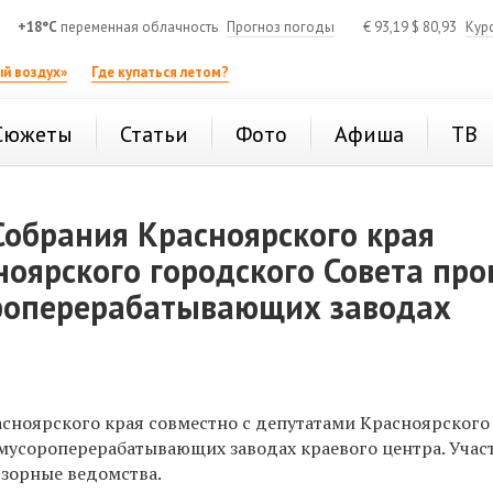
+18°C
переменная облачность
Прогноз погоды
€
93,19
$
80,93
Кур
й воздух»
Где купаться летом?
Сюжеты
Статьи
Фото
Афиша
ТВ
обрания Красноярского края
ноярского городского Совета про
роперерабатывающих заводах
сноярского края совместно с депутатами Красноярского
мусороперерабатывающих заводах краевого центра. Учас
дзорные ведомства.