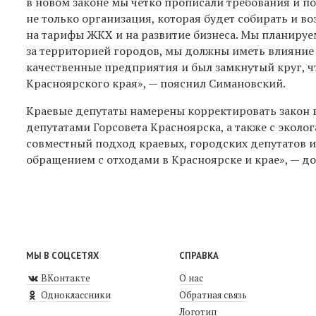
в н
овом
законе мы четко прописали требования и п
не только организация, которая будет собирать и во
на тарифы ЖКХ и на развитие бизнеса.
М
ы планируе
за территорией городов, мы должны иметь влияние н
качественные предприятия и был замкнутый круг, чт
Красноярского края
», —
пояснил Симановский.
Краевые депутаты намерены корректировать закон в
депутатами Горсовета Красноярска, а также с экол
совместный подход краевых, городских депутатов и 
обращением с отходами в Красноярске и крае
», — д
МЫ В СОЦСЕТЯХ
СПРАВКА
ВКонтакте
О нас
Одноклассники
Обратная связь
Логотип