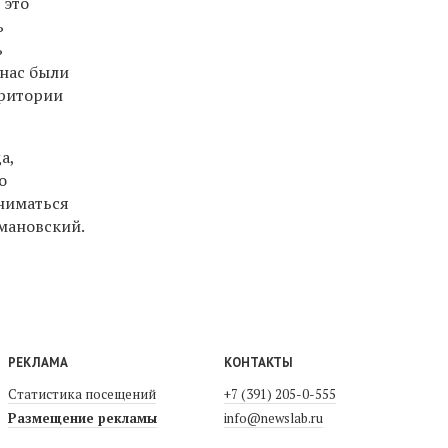
 это
ь
ь
 нас были
рритории
а,
о
аниматься
имановский.
РЕКЛАМА
КОНТАКТЫ
Статистика посещений
+7 (391) 205-0-555
Размещение рекламы
info@newslab.ru