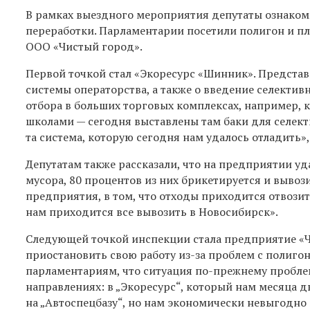
В рамках выездного мероприятия депутаты ознакоми
переработки. Парламентарии посетили полигон и п
ООО «Чистый город».
П
ервой точкой стал «Экоресурс «Шинник». Предста
системы операторства, а также о введение селективн
отбора в больших торговых комплексах, например, к
школами
— сегодня выставлены там баки для селекти
та система, которую сегодня нам удалось отладить
»
Депутатам также рассказали, что на предприятии уда
мусора, 80 процентов из них брикетируется и вывоз
предприятия, в том, что отходы приходится отвозит
нам приходится все вывозить в Новосибирск
».
Следующей точкой инспекции стала предприятие «Ч
приостановить свою работу из-за проблем с полиго
парламентариям, что ситуация по-прежнему проблем
направлениях:
в
„Экоресурс“, который нам месяца дв
на „Автоспецбазу“, но нам экономи
че
ски невыгодно 