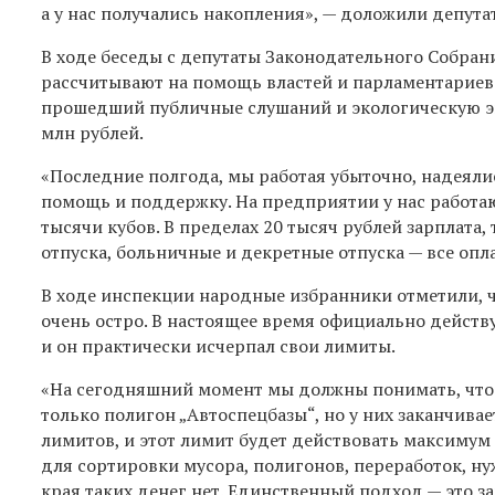
а
у нас получались накопления
», — доложили депута
В ходе беседы с депутаты Законодательного Собран
рассчитывают на помощь властей и парламентариев.
прошедший публичные слушаний и экологическую эк
млн рублей.
«
Последние полгода, мы работая убыточно, надеяли
помощь и поддержку.
На предприятии у нас работа
тысячи кубов. В пределах 20 тысяч рублей зарплата,
отпуска, больничные и декретные отпуска — все опл
В
ходе инспекции народные избранники отметили, чт
очень остро. В настоящее время официально действ
и он практически исчерпал свои лимиты.
«Н
а сегодняшний момент мы должны понимать, что 
только полигон „Автоспецбазы“, но у них заканчив
лимитов, и этот лимит будет действовать максимум 
для сортировки мусора, полигонов, переработок, н
края таких денег нет. Единственный подход — это з