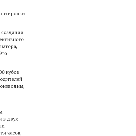
сортировки
 создании
ективного
натора,
Это
00 кубов
водителей
рои
з
водим,
м
и в двух
ли
ти часов,