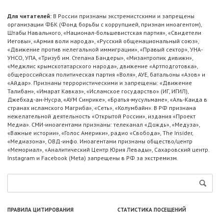
Для читателей:
В России признаны экстремистскими и запрещены
организации ФБК (Фонд борьбы с коррупцией, признан иноагентом),
Штабы Навального, «Национал-большевистская партия», «Свидетели
Иеговы», «Армия воли народа», «Русский общенациональный союз»,
«Движение против нелегальной иммиграции», «Правый сектор», УНА-
УНСО, УПА, «Тризуб им. Степана Бандеры», «Мизантропик дивижн»,
«Меджлис крымскотатарского народа», движение «Артподготовка»,
общероссийская политическая партия «Воля», АУЕ, батальоны «Азов» и
«Айдар». Признаны террористическими и запрещены: «Движение
Талибан», «Имарат Кавказ», «Исламское государство» (ИГ, ИГИЛ),
Джебхад-ан-Нусра, «АУМ Синрике», «Братья-мусульмане», «Аль-Каида в
странах исламского Магриба», «Сеть», «Колумбайн». В РФ признана
нежелательной деятельность «Открытой России», издания «Проект
Медиа». СМИ-иноагентами признаны: телеканал «Дождь», «Медуза»,
«Важные истории», «Голос Америки», радио «Свобода», The Insider,
«Медиазона», ОВД-инфо. Иноагентами признаны общество/центр
«Мемориал», «Аналитический Центр Юрия Левады», Сахаровский центр.
Instagram и Facebook (Metа) запрещены в РФ за экстремизм.
ПРАВИЛА ЦИТИРОВАНИЯ
СТАТИСТИКА ПОСЕЩЕНИЙ