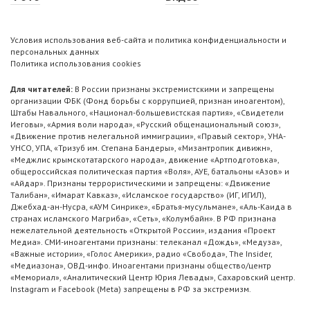
Условия использования веб-сайта и политика конфиденциальности и
персональных данных
Политика использования cookies
Для читателей:
В России признаны экстремистскими и запрещены
организации ФБК (Фонд борьбы с коррупцией, признан иноагентом),
Штабы Навального, «Национал-большевистская партия», «Свидетели
Иеговы», «Армия воли народа», «Русский общенациональный союз»,
«Движение против нелегальной иммиграции», «Правый сектор», УНА-
УНСО, УПА, «Тризуб им. Степана Бандеры», «Мизантропик дивижн»,
«Меджлис крымскотатарского народа», движение «Артподготовка»,
общероссийская политическая партия «Воля», АУЕ, батальоны «Азов» и
«Айдар». Признаны террористическими и запрещены: «Движение
Талибан», «Имарат Кавказ», «Исламское государство» (ИГ, ИГИЛ),
Джебхад-ан-Нусра, «АУМ Синрике», «Братья-мусульмане», «Аль-Каида в
странах исламского Магриба», «Сеть», «Колумбайн». В РФ признана
нежелательной деятельность «Открытой России», издания «Проект
Медиа». СМИ-иноагентами признаны: телеканал «Дождь», «Медуза»,
«Важные истории», «Голос Америки», радио «Свобода», The Insider,
«Медиазона», ОВД-инфо. Иноагентами признаны общество/центр
«Мемориал», «Аналитический Центр Юрия Левады», Сахаровский центр.
Instagram и Facebook (Metа) запрещены в РФ за экстремизм.