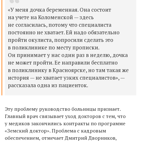
«
У меня дочка беременная. Она состоит
на учете на Коломенской —
з
десь
не согласил
ась
, потому что специалиста
постоянно не хватает.
Ей надо обязательно
пройти окулиста,
попросили сделать это
в поликлинике по месту прописки
.
Он принимает у нас один раз в неделю,
дочка
не может пройти. Ее направили
бесплатно
в поликлинику в Красноярске, но там такая же
история — не хватает узких специалистов», —
рассказала одна из пациенток.
Э
ту проблему руководство больницы признает.
Главный врач связывает уход докторов с тем, что
у медиков закончились контракты по программе
«Земский доктор». Проблема с к
адровым
обеспечением
, отмечает Дмитрий Дворников,