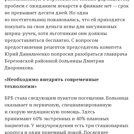
проблем с ожиданием лекарств в филиале нет —
срок
не превышает десяти дней.
Но одна
из посетительниц
пожаловалась, что ей приходится
покупать на свои деньги
иглы для инсулиновых
шприц-ручек
, хотя
льготникам
они должны
предоставляться б
есплатно.
С вопросом
предоставления
рецептов
п
редседатель комитета
Юрий Данильченко попросил разобраться
главврача
Березовской районной больницы Дмитрия
Дворникова.
«
Необходимо внедрять современные
технологии
»
БРБ стала следующим пунктом посещения.
Больница
оказывает и первичную, специализированную
и скорую медицинскую помощь. Здесь
принимают 60% экстренных и 40% плановых
пациентов.
У
медучреждения
есть
три стационарных
корпуса и один приемный покой.
Последнее