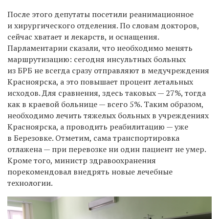
После этого
депутаты п
осетили реанимационное
и хирургическо
го
отделени
я
.
По словам докторов,
сейчас хватает и лекарств, и
оснащения.
Парламентарии
сказали
, что необходимо менять
маршрутизацию: сегодня
инсультных больных
из БРБ
не всегда сразу отправляют в м
едучреждения
Красноярска, а это повышает процент летальных
исходов.
Для сравнения,
здесь
таковых — 27%, тогда
как в краевой больнице — всего 5%.
Таким образом,
необходимо лечить тяжелых больных в учреждениях
Красноярска, а проводить реабилитацию — уже
в Березовке.
Отметим, сама транспортировка
отлажена — при перевозке ни один пациент не умер.
Кроме того, министр здравоохранения
порекомендовал внедрять новые лечебные
технологии.