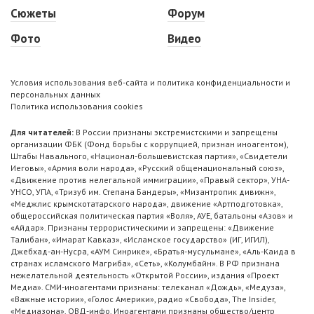
Сюжеты
Форум
Фото
Видео
Условия использования веб-сайта и политика конфиденциальности и
персональных данных
Политика использования cookies
Для читателей:
В России признаны экстремистскими и запрещены
организации ФБК (Фонд борьбы с коррупцией, признан иноагентом),
Штабы Навального, «Национал-большевистская партия», «Свидетели
Иеговы», «Армия воли народа», «Русский общенациональный союз»,
«Движение против нелегальной иммиграции», «Правый сектор», УНА-
УНСО, УПА, «Тризуб им. Степана Бандеры», «Мизантропик дивижн»,
«Меджлис крымскотатарского народа», движение «Артподготовка»,
общероссийская политическая партия «Воля», АУЕ, батальоны «Азов» и
«Айдар». Признаны террористическими и запрещены: «Движение
Талибан», «Имарат Кавказ», «Исламское государство» (ИГ, ИГИЛ),
Джебхад-ан-Нусра, «АУМ Синрике», «Братья-мусульмане», «Аль-Каида в
странах исламского Магриба», «Сеть», «Колумбайн». В РФ признана
нежелательной деятельность «Открытой России», издания «Проект
Медиа». СМИ-иноагентами признаны: телеканал «Дождь», «Медуза»,
«Важные истории», «Голос Америки», радио «Свобода», The Insider,
«Медиазона», ОВД-инфо. Иноагентами признаны общество/центр