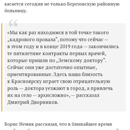
касается сегодня не только Березовскую районную
больницу.
«Мы как раз находимся в той точке такого
„кадрового провала“, потому что сейчас —
в этом году и в конце 2019 года — закончились
те пятилетние контракты первых в
рачей
,
которые пришли по „Земскому доктору“.
Сейчас они уже достаточно опытные,
ориентированные. Здесь наша близость
к Красноярску играет свою о
трицательную
роль —
доктора
уезжают в город,
а
п
ривлечь
их
на село — архисложно», —
рассказал
Дмитрий Дворников
.
Борис Немик
рассказал, что в ближайшее время