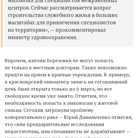
миллиона для специалистов межрайонных
центров. Сейчас рассматривается вопрос
строительства служебного жилья в больших
масштабах для привлечения
специалистов
на территории
», —
прокомментировал
министр здравоохранения
.
В
прочем, жители Березовки не могут попасть
не только к местным докторам. Также н
евозможно
придти на прием
в краевые учреждения. К примеру,
в красноярский онкоцентр запись на сегодняшний
день была открыта только до 6 марта,
но все
свободное время уже занято.
Отметим,
что
необходимость попасть к онкологам
у жителей
с
ильна
.
Сегодня
затронули проблему
колоректального рака — Юрий Данильченко отметил,
что «
или предварительные исследования
недостаточны, или специалисты не дорабатывают —