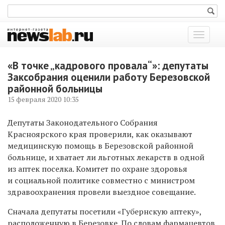
Показат
меню
«В точке „кадрового провала“»: депутаты
Заксобрания оценили работу Березовской
районной больницы
15 февраля 2020 10:35
Д
епутаты Законодательного Собрания
Красноярского
края проверили, как оказывают
медицинскую помощь в Березовской районной
больнице, и хватает ли льготных лекарств в одной
из аптек поселка.
Комитет по охране здоровья
и социальной политике
совместно с министром
здравоохранения
провели выездное совещание.
С
начала де
путаты посетили «Губернск
ую
аптек
у
»,
расположенн
ую
в Березовке.
По словам ф
армацевтов
,