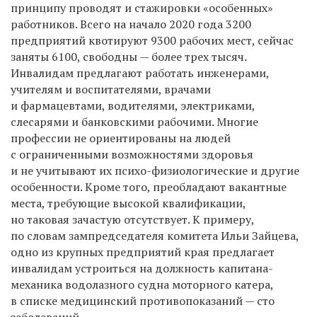
принципу проводят и стажировки «особенных»
работников. Всего на начало 2020 года
3200
предприятий квотируют 9300 рабочих мест, сейчас
заняты 6100, свободны — более трех тысяч.
Инвалидам предлагают работать инженерами,
учителям и воспитателями, врачами
и фармацевтами, водителями, электриками,
слесарями и банковскими рабочими. Многие
профессии не ориентированы на людей
с ограниченными возможностями
здоровья
и
не учитывают их психо-физиологические и д
ругие
особенности.
Кроме того, преобладают вакантные
места, требующие
высокой квалификации,
но таковая зачастую отсутствует.
К примеру,
по словам зампредседателя комитета Ильи Зайцева,
одно из крупных предприятий края предлагает
инвалидам устроиться на должность к
апитан
а
-
механик
а
водолазного судна моторного катера,
в списке медицинский противопоказаний — сто
заболеваний.