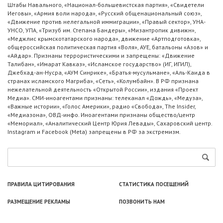
Штабы Навального, «Национал-большевистская партия», «Свидетели
Иеговы», «Армия воли народа», «Русский общенациональный союз»,
«Движение против нелегальной иммиграции», «Правый сектор», УНА-
УНСО, УПА, «Тризуб им. Степана Бандеры», «Мизантропик дивижн»,
«Меджлис крымскотатарского народа», движение «Артподготовка»,
общероссийская политическая партия «Воля», АУЕ, батальоны «Азов» и
«Айдар». Признаны террористическими и запрещены: «Движение
Талибан», «Имарат Кавказ», «Исламское государство» (ИГ, ИГИЛ),
Джебхад-ан-Нусра, «АУМ Синрике», «Братья-мусульмане», «Аль-Каида в
странах исламского Магриба», «Сеть», «Колумбайн». В РФ признана
нежелательной деятельность «Открытой России», издания «Проект
Медиа». СМИ-иноагентами признаны: телеканал «Дождь», «Медуза»,
«Важные истории», «Голос Америки», радио «Свобода», The Insider,
«Медиазона», ОВД-инфо. Иноагентами признаны общество/центр
«Мемориал», «Аналитический Центр Юрия Левады», Сахаровский центр.
Instagram и Facebook (Metа) запрещены в РФ за экстремизм.
ПРАВИЛА ЦИТИРОВАНИЯ
СТАТИСТИКА ПОСЕЩЕНИЙ
РАЗМЕЩЕНИЕ РЕКЛАМЫ
ПОЗВОНИТЬ НАМ