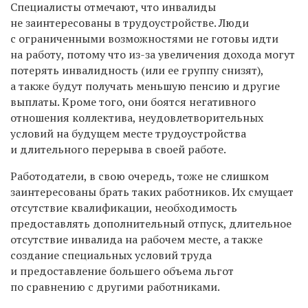
Специалисты отмечают, что инвалиды
не заинтересованы в трудоустройстве. Люди
с ограниченными возможностями
не готовы идти
на работу, потому что
из-за увеличения дохода
могут
потеря
ть
инвалидность (или ее группу снизят),
а также б
удут получать меньшу
ю
пенс
ию и другие
выплаты
.
Кроме того,
они боятся негативного
отношения коллектива, неудовлетворительных
условий на будуще
м месте трудоустройства
и длительного перерыва в своей работе.
Р
аботодатели, в свою очередь, тоже не слишком
заинтересованы
брать таких работников. Их смущает
отсутствие квалификации,
необходимость
предоставл
ять
дополнительн
ый
отпуск, длительное
отсутствие инвалида на рабочем месте, а также
создание специальных условий труда
и
предоставление большего объема льгот
по сравнению с другими работниками
.