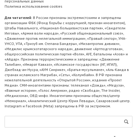
персональных данных
Политика использования cookies
Для читателей:
В России признаны экстремистскими и запрещены
организации ФБК (Фонд борьбы с коррупцией, признан иноагентом),
Штабы Навального, «Национал-большевистская партия», «Свидетели
Иеговы», «Армия воли народа», «Русский общенациональный союз»,
«Движение против нелегальной иммиграции», «Правый сектор», УНА-
УНСО, УПА, «Тризуб им. Степана Бандеры», «Мизантропик дивижн»,
«Меджлис крымскотатарского народа», движение «Артподготовка»,
общероссийская политическая партия «Воля», АУЕ, батальоны «Азов» и
«Айдар». Признаны террористическими и запрещены: «Движение
Талибан», «Имарат Кавказ», «Исламское государство» (ИГ, ИГИЛ),
Джебхад-ан-Нусра, «АУМ Синрике», «Братья-мусульмане», «Аль-Каида в
странах исламского Магриба», «Сеть», «Колумбайн». В РФ признана
нежелательной деятельность «Открытой России», издания «Проект
Медиа». СМИ-иноагентами признаны: телеканал «Дождь», «Медуза»,
«Важные истории», «Голос Америки», радио «Свобода», The Insider,
«Медиазона», ОВД-инфо. Иноагентами признаны общество/центр
«Мемориал», «Аналитический Центр Юрия Левады», Сахаровский центр.
Instagram и Facebook (Metа) запрещены в РФ за экстремизм.