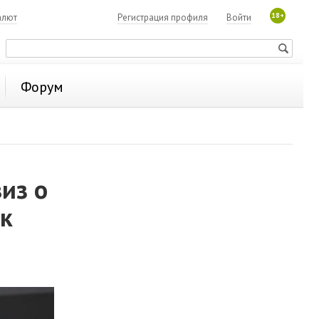
18+
алют
Регистрация профиля
Войти
Форум
из о
ок