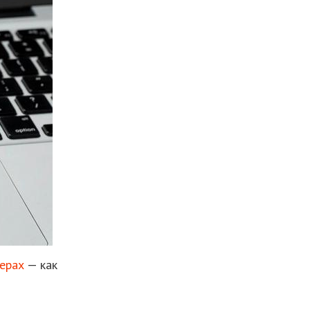
ерах
— как