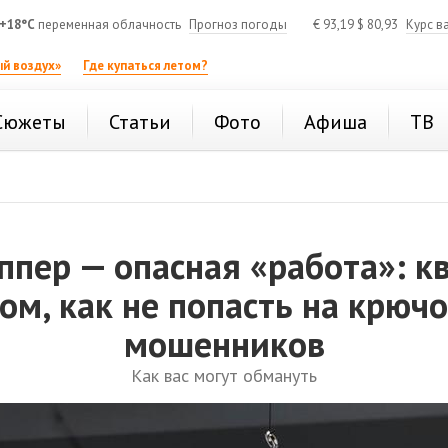
+18°C
переменная облачность
Прогноз погоды
€
93,19
$
80,93
Курс в
й воздух»
Где купаться летом?
Сюжеты
Статьи
Фото
Афиша
ТВ
ппер — опасная «работа»: кв
ом, как не попасть на крюч
мошенников
Как вас могут обмануть