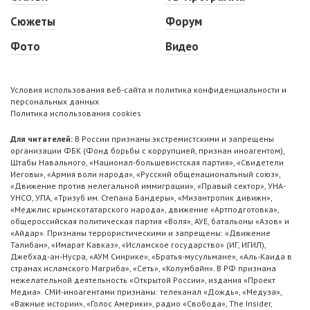
Сюжеты
Форум
Фото
Видео
Условия использования веб-сайта и политика конфиденциальности и
персональных данных
Политика использования cookies
Для читателей:
В России признаны экстремистскими и запрещены
организации ФБК (Фонд борьбы с коррупцией, признан иноагентом),
Штабы Навального, «Национал-большевистская партия», «Свидетели
Иеговы», «Армия воли народа», «Русский общенациональный союз»,
«Движение против нелегальной иммиграции», «Правый сектор», УНА-
УНСО, УПА, «Тризуб им. Степана Бандеры», «Мизантропик дивижн»,
«Меджлис крымскотатарского народа», движение «Артподготовка»,
общероссийская политическая партия «Воля», АУЕ, батальоны «Азов» и
«Айдар». Признаны террористическими и запрещены: «Движение
Талибан», «Имарат Кавказ», «Исламское государство» (ИГ, ИГИЛ),
Джебхад-ан-Нусра, «АУМ Синрике», «Братья-мусульмане», «Аль-Каида в
странах исламского Магриба», «Сеть», «Колумбайн». В РФ признана
нежелательной деятельность «Открытой России», издания «Проект
Медиа». СМИ-иноагентами признаны: телеканал «Дождь», «Медуза»,
«Важные истории», «Голос Америки», радио «Свобода», The Insider,