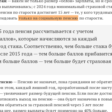
таж
— важен не только размер «белой» зарплаты, но и сро
а выплачивалась; с 2024 года минимальный страховой ст
енсии по старости достигнет 15 лет — те, у кого трудовых
тендовать
только на социальную пенсию
по старости.
5 года пенсия рассчитывается с учетом
аллов», которые начисляются за каждый
од стажа. Соответственно, чем больше стажа б
сле 2015 года — тем больше баллов прибавитс
м больше баллов — тем больше будет страховая
пенсию
—
Пенсию не назначат, пока гражданин не обрати
и этом, каждый лишний год, проработанный после наст
 — увеличивает размер будущей пенсии. Если после дост
 отложить выход на пенсию — она будет назначена в пов
ли обратиться за страховой пенсией через 5 лет после
на нее, размер выплаты будет примерно на 40% больше.