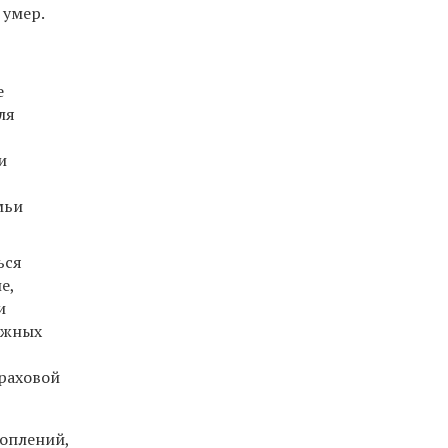
 умер.
е
ля
и
мьи
ься
е,
и
ожных
раховой
оплений,