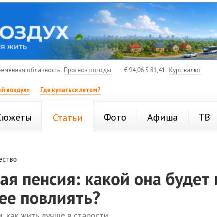
еменная облачность
Прогноз погоды
€
94,06
$
81,41
Курс валют
й воздух»
Где купаться летом?
Сюжеты
Фото
Афиша
ТВ
Статьи
ество
я пенсия: какой она будет 
нее повлиять?
, как жить лучше в старости