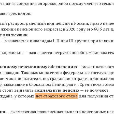
ть из-за состояния здоровья, либо потому член его семьи
ают трех видов:
мый распространенный вид пенсии в России, право на не
тижении пенсионного возраста; в 2020 году это
60,5
лет д
т
для женщин.
— назначается инвалидам I, II или III группы при наличи
и кормильца — назначается нетрудоспособным членам се
твенному пенсионному обеспечению
— может назначат
 граждан. Таковых множество: федеральные госслужащи
 летчики-испытатели, пострадавшие от радиационных ил
ф, выжившие в блокадном Ленинграде... Среди всех возм
ы стоит выделить
социальную пенсию
— ее получают
ждане, у которых
нет страхового стажа
для получения ст
сия
— ежемесячная пожизненная выплата пенсионных нак