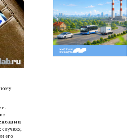
нному
ии.
во
пенсации
 случаях,
ен его