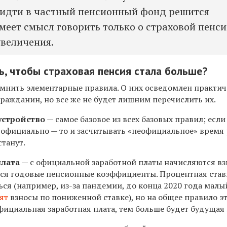
 идти в частный пенсионный фонд решится
меет смысл говорить только о страховой пенс
увеличения.
ь, чтобы страховая пенсия стала больше?
помнить элементарные правила. О них осведомлен практи
ажданин, но все же не будет лишним перечислить их.
устройство
— самое базовое из всех базовых правил; если
 официально — то и засчитывать «неофициальное» время
танут.
плата
— с официальной заработной платы начисляются в
ся годовые пенсионные коэффициенты. Процентная став
ся (например, из-за пандемии, до конца 2020 года малы
ят
взносы по пониженной ставке), но на общее правило э
фициальная заработная плата, тем больше будет будущая 