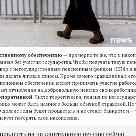
рственному обеспечению
— примерно то же, что и нако
нная без участия государства. Чтобы получать такую пен
вор с негосударственным пенсионным фондом (НПФ) и в
и делать личные взносы. Кроме самого гражданина в его
нсионном обеспечении может принимать участие работо
лает отчисления на добровольную пенсию своих работник
рпоративной
. Чисто теоретически, пенсия по негосудар
нию может быть намного больше обычной страховой. Но 
Ф долгие годы будет процветать и не станет банкротом — 
скует потерять свои накопления.
 повлиять на накопительную пенсию сейчас