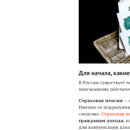
Для начала, каки
В России существует ч
пенсионному обеспече
Страховая пенсия
— 
Именно ее подразумев
«пенсия».
Страховая п
гражданам дохода
, 
для компенсации доход