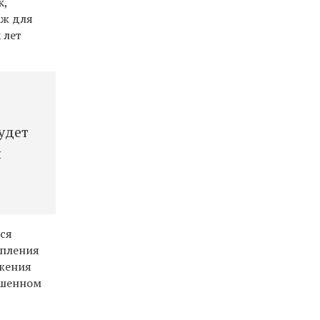
к,
аж для
 лет
удет
я
тся
упления
ижения
ышенном