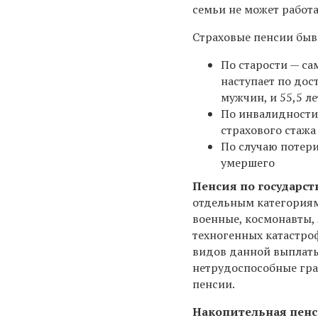
семьи не может работа
Страховые пенсии быв
По старости — са
наступает по дос
мужчин, и
55,5 ле
По инвалидности 
страхового стажа
По случаю потер
умершего
Пенсия по государс
отдельным категориям
военные, космонавты,
техногенных катастро
видов данной выплат
нетрудоспособные гра
пенсии.
Накопительная пен