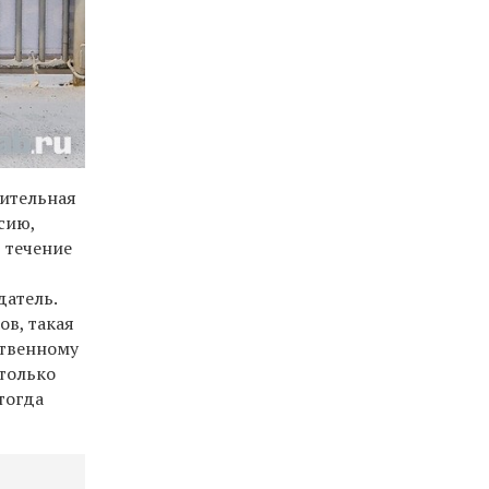
пительная
сию,
 течение
датель.
ов, такая
ственному
только
тогда