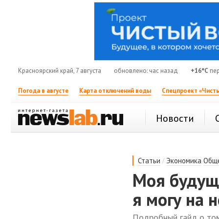
Красноярский край, 7 августа
обновлено: час назад
+16°C
пер
Погода в августе
Карта отключений воды
Спецпроект «Чисты
Новости
/
Статьи
Экономика
Общ
Моя будуща
я могу на 
Подробный гайд о том