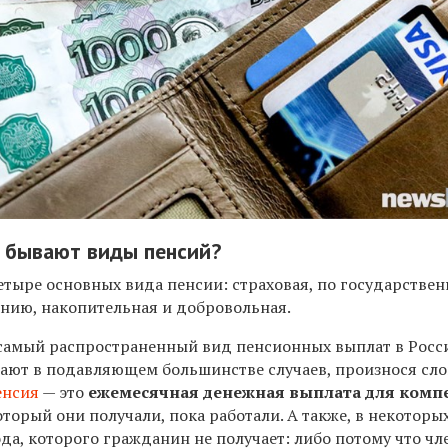
е бывают виды пенсий?
етыре основных вида пенсии: страховая, по государстве
нию, накопительная и добровольная.
самый распространенный вид пенсионных выплат в Росс
ают в подавляющем большинстве случаев, произнося сло
енсия
— это
ежемесячная денежная выплата для ком
который они получали, пока работали. А также, в некоторых
а, которого гражданин не получает: либо потому что чл