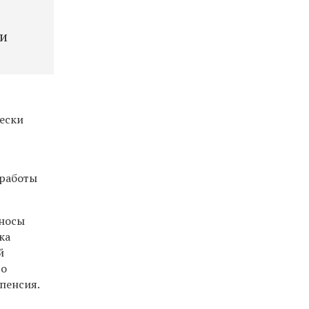
ии
чески
 работы
зносы
ка
й
то
пенсия.