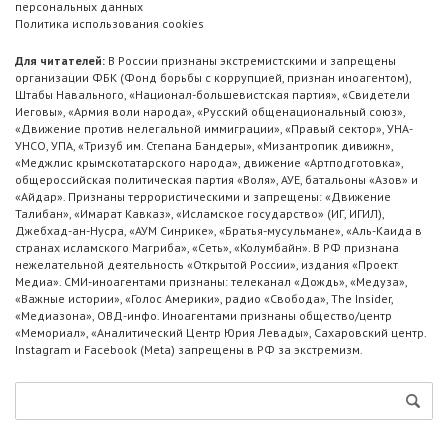
персональных данных
Политика использования cookies
Для читателей:
В России признаны экстремистскими и запрещены
организации ФБК (Фонд борьбы с коррупцией, признан иноагентом),
Штабы Навального, «Национал-большевистская партия», «Свидетели
Иеговы», «Армия воли народа», «Русский общенациональный союз»,
«Движение против нелегальной иммиграции», «Правый сектор», УНА-
УНСО, УПА, «Тризуб им. Степана Бандеры», «Мизантропик дивижн»,
«Меджлис крымскотатарского народа», движение «Артподготовка»,
общероссийская политическая партия «Воля», АУЕ, батальоны «Азов» и
«Айдар». Признаны террористическими и запрещены: «Движение
Талибан», «Имарат Кавказ», «Исламское государство» (ИГ, ИГИЛ),
Джебхад-ан-Нусра, «АУМ Синрике», «Братья-мусульмане», «Аль-Каида в
странах исламского Магриба», «Сеть», «Колумбайн». В РФ признана
нежелательной деятельность «Открытой России», издания «Проект
Медиа». СМИ-иноагентами признаны: телеканал «Дождь», «Медуза»,
«Важные истории», «Голос Америки», радио «Свобода», The Insider,
«Медиазона», ОВД-инфо. Иноагентами признаны общество/центр
«Мемориал», «Аналитический Центр Юрия Левады», Сахаровский центр.
Instagram и Facebook (Metа) запрещены в РФ за экстремизм.