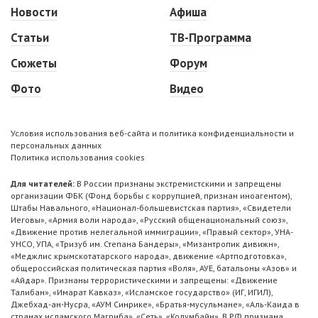
Новости
Афиша
Статьи
ТВ-Программа
Сюжеты
Форум
Фото
Видео
Условия использования веб-сайта и политика конфиденциальности и
персональных данных
Политика использования cookies
Для читателей:
В России признаны экстремистскими и запрещены
организации ФБК (Фонд борьбы с коррупцией, признан иноагентом),
Штабы Навального, «Национал-большевистская партия», «Свидетели
Иеговы», «Армия воли народа», «Русский общенациональный союз»,
«Движение против нелегальной иммиграции», «Правый сектор», УНА-
УНСО, УПА, «Тризуб им. Степана Бандеры», «Мизантропик дивижн»,
«Меджлис крымскотатарского народа», движение «Артподготовка»,
общероссийская политическая партия «Воля», АУЕ, батальоны «Азов» и
«Айдар». Признаны террористическими и запрещены: «Движение
Талибан», «Имарат Кавказ», «Исламское государство» (ИГ, ИГИЛ),
Джебхад-ан-Нусра, «АУМ Синрике», «Братья-мусульмане», «Аль-Каида в
странах исламского Магриба», «Сеть», «Колумбайн». В РФ признана