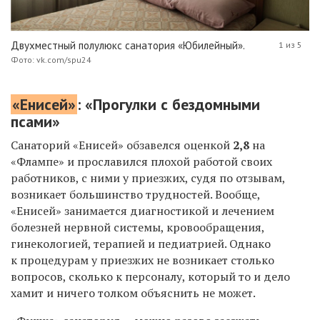
Двухместный полулюкс санатория «Юбилейный».
1 из 5
Фото: vk.com/spu24
«Енисей»
: «Прогулки с бездомными
псами»
Санаторий «Енисей» обзавелся оценкой
2,8
на
«Флампе» и прославился плохой работой своих
работников, с ними у приезжих, судя по отзывам,
возникает большинство трудностей.
Вообще,
«Енисей» занимается диагностикой и лечением
болезней нервной системы, кровообращения,
гинекологией, терапией и педиатрией. Однако
к процедурам у приезжих не возникает столько
вопросов, сколько к персоналу, который то и дело
хамит и ничего толком объяснить не может.