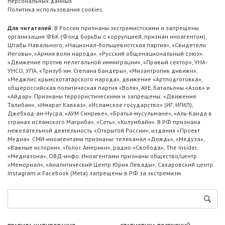
персональных данных
Политика использования cookies
Для читателей:
В России признаны экстремистскими и запрещены
организации ФБК (Фонд борьбы с коррупцией, признан иноагентом),
Штабы Навального, «Национал-большевистская партия», «Свидетели
Иеговы», «Армия воли народа», «Русский общенациональный союз»,
«Движение против нелегальной иммиграции», «Правый сектор», УНА-
УНСО, УПА, «Тризуб им. Степана Бандеры», «Мизантропик дивижн»,
«Меджлис крымскотатарского народа», движение «Артподготовка»,
общероссийская политическая партия «Воля», АУЕ, батальоны «Азов» и
«Айдар». Признаны террористическими и запрещены: «Движение
Талибан», «Имарат Кавказ», «Исламское государство» (ИГ, ИГИЛ),
Джебхад-ан-Нусра, «АУМ Синрике», «Братья-мусульмане», «Аль-Каида в
странах исламского Магриба», «Сеть», «Колумбайн». В РФ признана
нежелательной деятельность «Открытой России», издания «Проект
Медиа». СМИ-иноагентами признаны: телеканал «Дождь», «Медуза»,
«Важные истории», «Голос Америки», радио «Свобода», The Insider,
«Медиазона», ОВД-инфо. Иноагентами признаны общество/центр
«Мемориал», «Аналитический Центр Юрия Левады», Сахаровский центр.
Instagram и Facebook (Metа) запрещены в РФ за экстремизм.