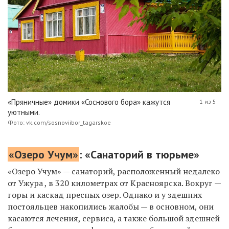
«Пряничные» домики «Соснового бора» кажутся
1 из 5
уютными.
Фото: vk.com/sosnoviibor_tagarskoe
«Озеро Учум»
: «Санаторий в тюрьме»
«Озеро Учум» — санаторий, расположенный недалеко
от Ужура , в 320 километрах от Красноярска. Вокруг —
горы и каскад пресных озер. Однако и у здешних
постояльцев накопились жалобы — в основном, они
касаются лечения, сервиса, а также большой здешней