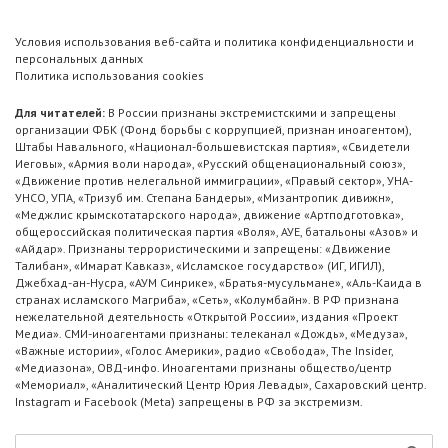
Условия использования веб-сайта и политика конфиденциальности и
персональных данных
Политика использования cookies
Для читателей:
В России признаны экстремистскими и запрещены
организации ФБК (Фонд борьбы с коррупцией, признан иноагентом),
Штабы Навального, «Национал-большевистская партия», «Свидетели
Иеговы», «Армия воли народа», «Русский общенациональный союз»,
«Движение против нелегальной иммиграции», «Правый сектор», УНА-
УНСО, УПА, «Тризуб им. Степана Бандеры», «Мизантропик дивижн»,
«Меджлис крымскотатарского народа», движение «Артподготовка»,
общероссийская политическая партия «Воля», АУЕ, батальоны «Азов» и
«Айдар». Признаны террористическими и запрещены: «Движение
Талибан», «Имарат Кавказ», «Исламское государство» (ИГ, ИГИЛ),
Джебхад-ан-Нусра, «АУМ Синрике», «Братья-мусульмане», «Аль-Каида в
странах исламского Магриба», «Сеть», «Колумбайн». В РФ признана
нежелательной деятельность «Открытой России», издания «Проект
Медиа». СМИ-иноагентами признаны: телеканал «Дождь», «Медуза»,
«Важные истории», «Голос Америки», радио «Свобода», The Insider,
«Медиазона», ОВД-инфо. Иноагентами признаны общество/центр
«Мемориал», «Аналитический Центр Юрия Левады», Сахаровский центр.
Instagram и Facebook (Metа) запрещены в РФ за экстремизм.