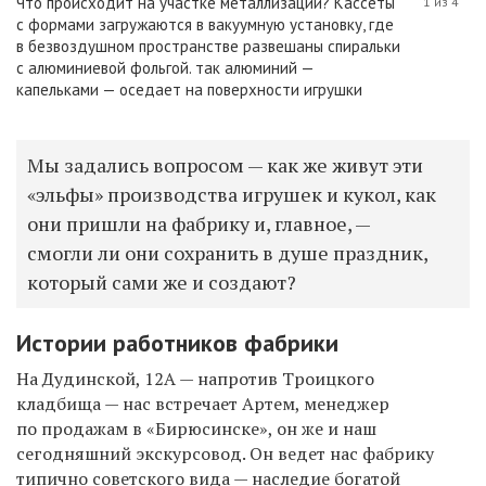
Что происходит на участке металлизации? Кассеты
1 из 4
с формами загружаются в вакуумную установку, где
в безвоздушном пространстве развешаны спиральки
с алюминиевой фольгой. так алюминий —
капельками — оседает на поверхности игрушки
Мы задались вопросом — как же живут эти
«эльфы» производства игрушек и кукол, как
они пришли на фабрику и, главное, —
смогли ли они сохранить в душе праздник,
который сами же и создают?
Истории работников фабрики
На Дудинской, 12А — напротив Троицкого
кладбища — нас встречает Артем, менеджер
по продажам в «
Бирюсинске
», он же и наш
сегодняшний
экскурсовод. Он ведет нас фабрику
типично советского вида — наследие богатой