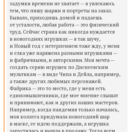
задумки времени не хватает — я увлекаюсь
тем, что пишу шаржи и портреты на заказ.
Бывало, приходишь домой и падаешь
от усталости, любая работа — это физический
труд. Сейчас страна как никогда нуждается
в новогодних игрушках — я так шучу,
и Новый год с нетерпением тоже жду, у меня
и елка уже наряжена разными игрушками —
и фабричными, и авторскими. Моя мечта —
создать серию игрушек по Диснеевским
мультикам — в виде Чипа и Дейла, например,
а также других любимых персонажей.
Фабрика — э
то то место, где у меня есть
единомышленники, где мое мнение слышат
и принимают, как и других наших мастеров.
Например, когда пандемия только началась,
моя коллега придумала новогодний шар
в маске, ее идею поддержали, а игрушка
запустилась и вышла в продажу. Тогда всем