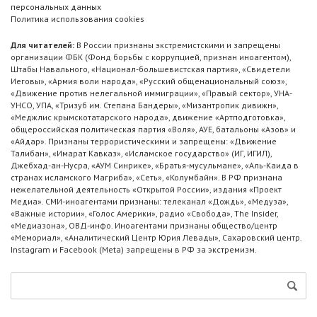
персональных данных
Политика использования cookies
Для читателей:
В России признаны экстремистскими и запрещены
организации ФБК (Фонд борьбы с коррупцией, признан иноагентом),
Штабы Навального, «Национал-большевистская партия», «Свидетели
Иеговы», «Армия воли народа», «Русский общенациональный союз»,
«Движение против нелегальной иммиграции», «Правый сектор», УНА-
УНСО, УПА, «Тризуб им. Степана Бандеры», «Мизантропик дивижн»,
«Меджлис крымскотатарского народа», движение «Артподготовка»,
общероссийская политическая партия «Воля», АУЕ, батальоны «Азов» и
«Айдар». Признаны террористическими и запрещены: «Движение
Талибан», «Имарат Кавказ», «Исламское государство» (ИГ, ИГИЛ),
Джебхад-ан-Нусра, «АУМ Синрике», «Братья-мусульмане», «Аль-Каида в
странах исламского Магриба», «Сеть», «Колумбайн». В РФ признана
нежелательной деятельность «Открытой России», издания «Проект
Медиа». СМИ-иноагентами признаны: телеканал «Дождь», «Медуза»,
«Важные истории», «Голос Америки», радио «Свобода», The Insider,
«Медиазона», ОВД-инфо. Иноагентами признаны общество/центр
«Мемориал», «Аналитический Центр Юрия Левады», Сахаровский центр.
Instagram и Facebook (Metа) запрещены в РФ за экстремизм.