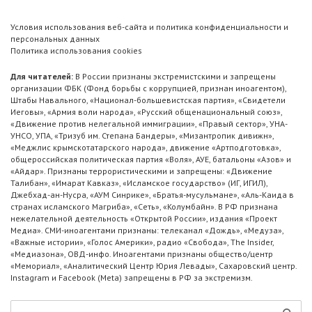
Условия использования веб-сайта и политика конфиденциальности и
персональных данных
Политика использования cookies
Для читателей:
В России признаны экстремистскими и запрещены
организации ФБК (Фонд борьбы с коррупцией, признан иноагентом),
Штабы Навального, «Национал-большевистская партия», «Свидетели
Иеговы», «Армия воли народа», «Русский общенациональный союз»,
«Движение против нелегальной иммиграции», «Правый сектор», УНА-
УНСО, УПА, «Тризуб им. Степана Бандеры», «Мизантропик дивижн»,
«Меджлис крымскотатарского народа», движение «Артподготовка»,
общероссийская политическая партия «Воля», АУЕ, батальоны «Азов» и
«Айдар». Признаны террористическими и запрещены: «Движение
Талибан», «Имарат Кавказ», «Исламское государство» (ИГ, ИГИЛ),
Джебхад-ан-Нусра, «АУМ Синрике», «Братья-мусульмане», «Аль-Каида в
странах исламского Магриба», «Сеть», «Колумбайн». В РФ признана
нежелательной деятельность «Открытой России», издания «Проект
Медиа». СМИ-иноагентами признаны: телеканал «Дождь», «Медуза»,
«Важные истории», «Голос Америки», радио «Свобода», The Insider,
«Медиазона», ОВД-инфо. Иноагентами признаны общество/центр
«Мемориал», «Аналитический Центр Юрия Левады», Сахаровский центр.
Instagram и Facebook (Metа) запрещены в РФ за экстремизм.