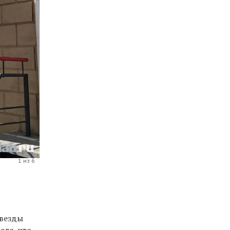
1 из 6
звезды