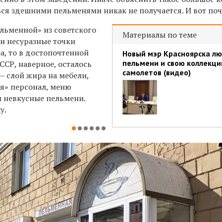
я здешними пельменями никак не получается. И вот поч
ельменной» из советского
Материалы по теме
 и несуразные точки
а, то в достопочтенной
Новый мэр Красноярска л
пельмени и свою коллекц
ССР, наверное, осталось
самолетов (видео)
— слой жира на мебели,
я» персонал, меню
и невкусные пельмени.
у.