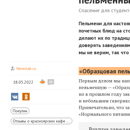
Спасение для студент
Пельмени для настоя
почетных блюд на сто
делают их по традиц
доверять заведениям
мы не верим, так что
Newslab.ru
«Образцовая пел
Первым делом мы напр
18.05.2022
25
пельменную — «Образцо
но в прошлом году за
и небольшим скверико
Примечательно, что за
Покупки
«Нормального питания
Отзывы о красноярских кафе и ресторанах
Внутри заведе