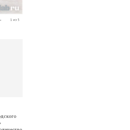
—
1 из 5
м
одского
»
количество