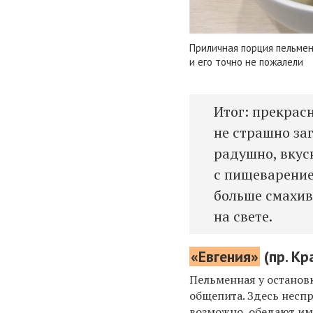
Приличная порция пельмене
и его точно не пожалели
Итог: прекрас
не страшно за
радушно, вкус
с пищеварение
больше смахив
на свете.
«Евгения»
(пр. Кр
Пельменная у останов
общепита. Здесь неспр
возможно, обедают им