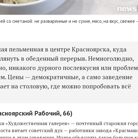
й со сметаной: не разваренные и не сухие, мясо, на вкус, свежее 
ная пельменная в центре Красноярска, куда
глянуть в обеденный перерыв. Немноголюдно,
но, никакого дурного послевкусия или пробле
м. Цены — демократичные, а само заведение
ает на столовую, где можно попробовать всё
асноярский Рабочий, 66)
ки «Художественная галерея» — почтенный старожил гор
оста витает советский дух — работники завода «Красмаш
енно в этом заведении. Иначе объяснить такое большое 