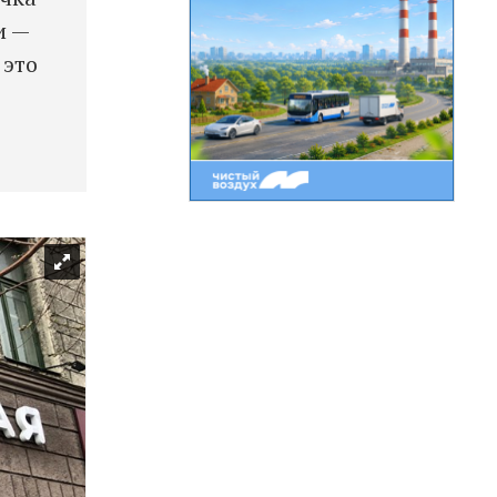
и —
 это