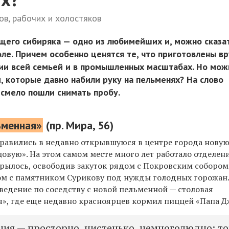
ов, рабочих и холостяков
щего сибиряка — одно из любимейших и, можно сказат
ле. Причем особенно ценятся те, что приготовлены в
ии всей семьей и в промышленных масштабах. Но мож
, которые давно набили руку на пельменях? На слово
 смело пошли снимать пробу.
ьменная»
(
пр. Мира, 56
)
авились в недавно открывшуюся в центре города нову
вую». На этом самом месте много лет работало отделени
крылось, освободив закуток рядом с Покровским собором
м с памятником Сурикову под нужды голодных горожан
ведение по соседству с новой пельменной — столовая
», где еще недавно красноярцев кормил пиццей «Папа Д
ния — просторно, чистенько, немноголюдно; т