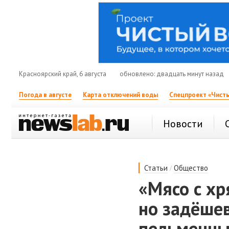
Красноярский край, 6 августа
обновлено: двадцать минут назад
Погода в августе
Карта отключений воды
Спецпроект «Чисты
Новости
/
Статьи
Общество
«Мясо с хр
но задёшев
пельменны