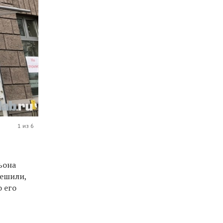
1 из 6
ьона
решили,
о его