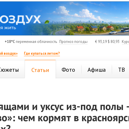
+18°C
переменная облачность
Прогноз погоды
€
93,19
$
80,93
Кур
й воздух»
Где купаться летом?
Сюжеты
Фото
Афиша
ТВ
Статьи
ящами и уксус из-под полы 
о»: чем кормят в краснояр
х?