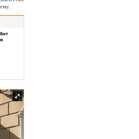
ему.
юбит
ию