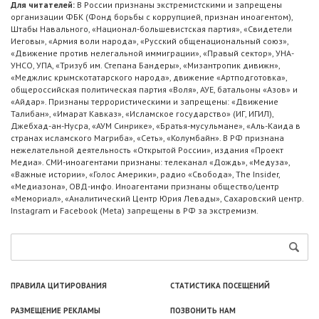
Для читателей:
В России признаны экстремистскими и запрещены
организации ФБК (Фонд борьбы с коррупцией, признан иноагентом),
Штабы Навального, «Национал-большевистская партия», «Свидетели
Иеговы», «Армия воли народа», «Русский общенациональный союз»,
«Движение против нелегальной иммиграции», «Правый сектор», УНА-
УНСО, УПА, «Тризуб им. Степана Бандеры», «Мизантропик дивижн»,
«Меджлис крымскотатарского народа», движение «Артподготовка»,
общероссийская политическая партия «Воля», АУЕ, батальоны «Азов» и
«Айдар». Признаны террористическими и запрещены: «Движение
Талибан», «Имарат Кавказ», «Исламское государство» (ИГ, ИГИЛ),
Джебхад-ан-Нусра, «АУМ Синрике», «Братья-мусульмане», «Аль-Каида в
странах исламского Магриба», «Сеть», «Колумбайн». В РФ признана
нежелательной деятельность «Открытой России», издания «Проект
Медиа». СМИ-иноагентами признаны: телеканал «Дождь», «Медуза»,
«Важные истории», «Голос Америки», радио «Свобода», The Insider,
«Медиазона», ОВД-инфо. Иноагентами признаны общество/центр
«Мемориал», «Аналитический Центр Юрия Левады», Сахаровский центр.
Instagram и Facebook (Metа) запрещены в РФ за экстремизм.
ПРАВИЛА ЦИТИРОВАНИЯ
СТАТИСТИКА ПОСЕЩЕНИЙ
РАЗМЕЩЕНИЕ РЕКЛАМЫ
ПОЗВОНИТЬ НАМ