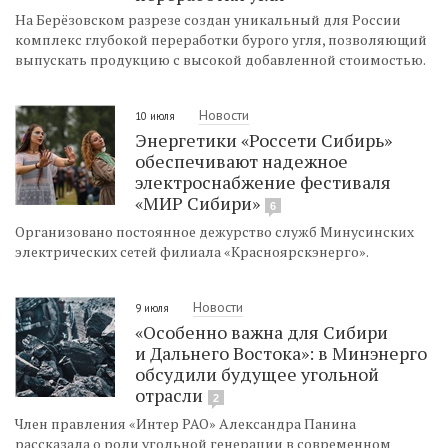
На Берёзовском разрезе создан уникальный для России
комплекс глубокой переработки бурого угля, позволяющий
выпускать продукцию с высокой добавленной стоимостью.
Новости
10 июля
Энергетики «Россети Сибирь»
обеспечивают надежное
электроснабжение фестиваля
«МИР Сибири»
6
Организовано постоянное дежурство служб Минусинских
электрических сетей филиала «Красноярскэнерго».
Новости
9 июля
«Особенно важна для Сибири
и Дальнего Востока»: в Минэнерго
обсудили будущее угольной
отрасли
2
Член правления «Интер РАО» Александра Панина
рассказала о роли угольной генерации в современном