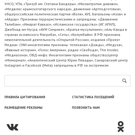
УНСО, УПА, «Тризуб им. Степана Бандеры», «Мизантропик дивижн»,
«Меджлис крымскотатарского народа», движение «Артподготовка»,
общероссийская политическая партия «Воля», АУЕ, батальоны «Азов» и
«Айдар». Признаны террористическими и запрещены: «Движение
Талибан», «Имарат Кавказ», «Исламское государство» (ИГ, ИГИЛ),
Джебхад-ан-Нусра, «АУМ Синрике», «Братья-мусульмане», «Аль-Каида в
странах исламского Магриба», «Сеть», «Колумбайн». В РФ признана
нежелательной деятельность «Открытой России», издания «Проект
Медиа». СМИ-иноагентами признаны: телеканал «Дождь», «Медуза»,
«Важные истории», «Голос Америки», радио «Свобода», The Insider,
«Медиазона», ОВД-инфо. Иноагентами признаны общество/центр
«Мемориал», «Аналитический Центр Юрия Левады», Сахаровский центр.
Instagram и Facebook (Metа) запрещены в РФ за экстремизм.
ПРАВИЛА ЦИТИРОВАНИЯ
СТАТИСТИКА ПОСЕЩЕНИЙ
РАЗМЕЩЕНИЕ РЕКЛАМЫ
ПОЗВОНИТЬ НАМ