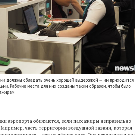
ции должны обладать очень хорошей выдержкой — им приходится
ьми. Рабочие места для них созданы таким образом, чтобы было
сажирам
ики аэропорта обижаются, если пассажиры неправильно
Например, часть территории воздушной гавани, которая
рону терминала — это не лётное поле. Она разделяется на