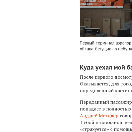
Первый терминал аэропор
облака, бегущие по небу, 
Куда уехал мой б
После первого досмот
Оказывается, для того
определенный кастинг.
Переданный пассажира
попадает в полностью
Андрей Метцлер
говор
1 сбой на миллион че
«страхуется» с помощ