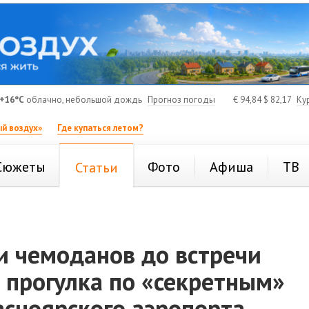
+16°C
облачно, небольшой дождь
Прогноз погоды
€
94,84
$
82,17
Ку
й воздух»
Где купаться летом?
Сюжеты
Фото
Афиша
ТВ
Статьи
и чемоданов до встречи
 прогулка по «секретным»
асноярского аэропорта