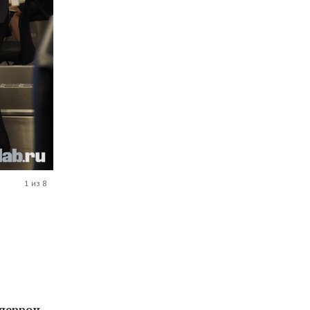
1 из 8
перрон
,