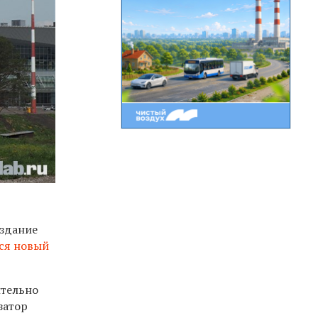
 здание
ся новый
ительно
затор