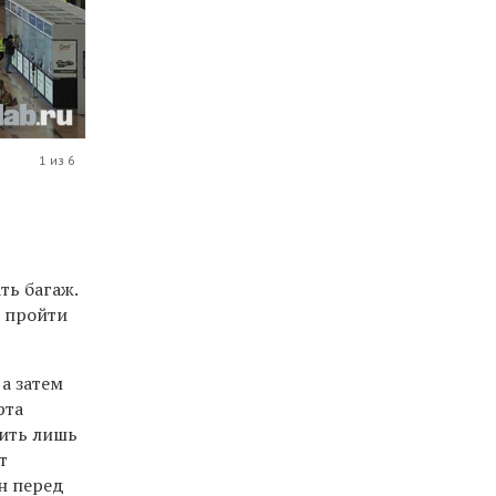
1 из 6
ть багаж.
о пройти
а затем
рта
тить лишь
т
н перед