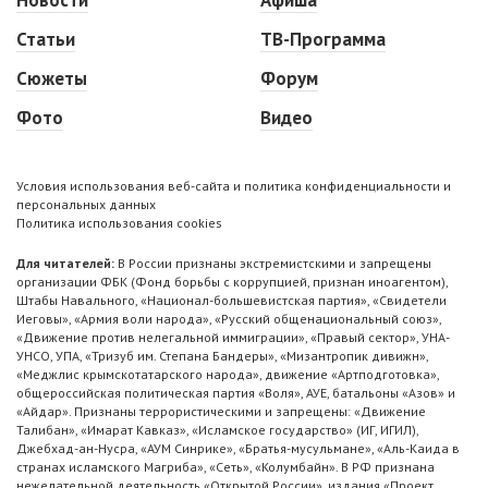
Статьи
ТВ-Программа
Сюжеты
Форум
Фото
Видео
Условия использования веб-сайта и политика конфиденциальности и
персональных данных
Политика использования cookies
Для читателей:
В России признаны экстремистскими и запрещены
организации ФБК (Фонд борьбы с коррупцией, признан иноагентом),
Штабы Навального, «Национал-большевистская партия», «Свидетели
Иеговы», «Армия воли народа», «Русский общенациональный союз»,
«Движение против нелегальной иммиграции», «Правый сектор», УНА-
УНСО, УПА, «Тризуб им. Степана Бандеры», «Мизантропик дивижн»,
«Меджлис крымскотатарского народа», движение «Артподготовка»,
общероссийская политическая партия «Воля», АУЕ, батальоны «Азов» и
«Айдар». Признаны террористическими и запрещены: «Движение
Талибан», «Имарат Кавказ», «Исламское государство» (ИГ, ИГИЛ),
Джебхад-ан-Нусра, «АУМ Синрике», «Братья-мусульмане», «Аль-Каида в
странах исламского Магриба», «Сеть», «Колумбайн». В РФ признана
нежелательной деятельность «Открытой России», издания «Проект