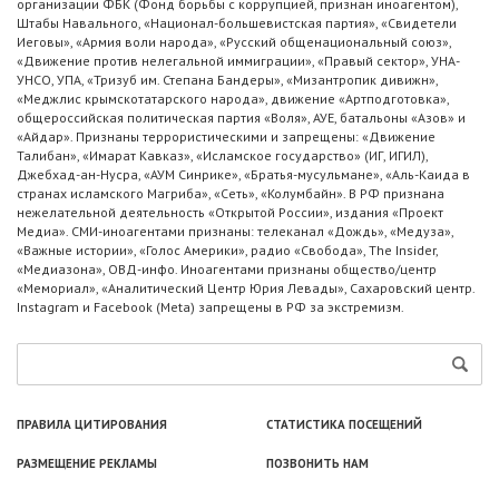
организации ФБК (Фонд борьбы с коррупцией, признан иноагентом),
Штабы Навального, «Национал-большевистская партия», «Свидетели
Иеговы», «Армия воли народа», «Русский общенациональный союз»,
«Движение против нелегальной иммиграции», «Правый сектор», УНА-
УНСО, УПА, «Тризуб им. Степана Бандеры», «Мизантропик дивижн»,
«Меджлис крымскотатарского народа», движение «Артподготовка»,
общероссийская политическая партия «Воля», АУЕ, батальоны «Азов» и
«Айдар». Признаны террористическими и запрещены: «Движение
Талибан», «Имарат Кавказ», «Исламское государство» (ИГ, ИГИЛ),
Джебхад-ан-Нусра, «АУМ Синрике», «Братья-мусульмане», «Аль-Каида в
странах исламского Магриба», «Сеть», «Колумбайн». В РФ признана
нежелательной деятельность «Открытой России», издания «Проект
Медиа». СМИ-иноагентами признаны: телеканал «Дождь», «Медуза»,
«Важные истории», «Голос Америки», радио «Свобода», The Insider,
«Медиазона», ОВД-инфо. Иноагентами признаны общество/центр
«Мемориал», «Аналитический Центр Юрия Левады», Сахаровский центр.
Instagram и Facebook (Metа) запрещены в РФ за экстремизм.
ПРАВИЛА ЦИТИРОВАНИЯ
СТАТИСТИКА ПОСЕЩЕНИЙ
РАЗМЕЩЕНИЕ РЕКЛАМЫ
ПОЗВОНИТЬ НАМ