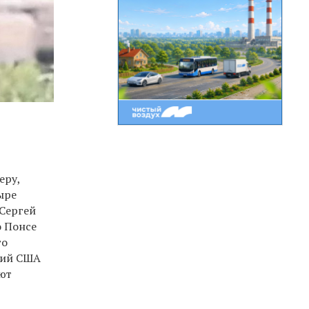
еру,
ыре
 Сергей
о Понсе
то
гий США
ют