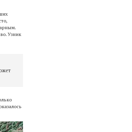
кших
то,
жарным.
во. Узник
Может
олько
оказалось