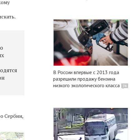
кому
искать.
го
ых
ходятся
В России впервые с 2013 года
он
разрешили продажу бензина
низкого экологического класса
74
до Сербии,