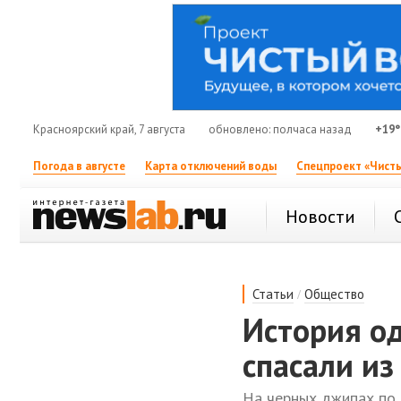
Красноярский край, 7 августа
обновлено: полчаса назад
+19°
Погода в августе
Карта отключений воды
Спецпроект «Чисты
Новости
/
Статьи
Общество
История од
спасали из
На черных джипах по