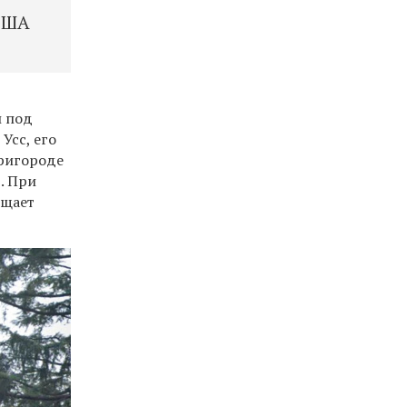
 США
и под
Усс, его
пригороде
. При
бщает