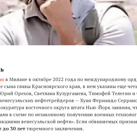
сь
ан
в Милане в октябре 2022 года по международному орд
 сына главы Красноярского края, в нем указаны еще чет
Юрий Орехов, Светлана Кузургашева, Тимофей Телегин и
е венесуэльских нефтетрейдеров — Хуан Фернандо Серран
рокуратура восточного округа штата Нью-Йорк заявила, ч
али в схеме по незаконному получению военных техноло
нкциями венесуэльской нефти». Если обвиняемых призна
 до 30 лет
тюремного заключения.