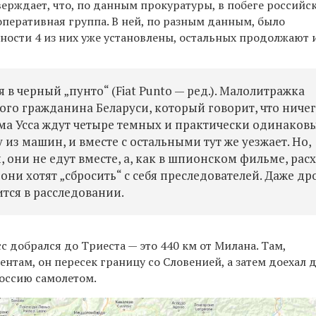
верждает, что, по данным прокуратуры, в побеге российс
оперативная группа. В ней, по разным данным, было
ичности 4 из них уже установлены, остальных продолжают 
 в черный „пунто“ (Fiat Punto — ред.). Малолитражка
го гражданина Беларуси, который говорит, что ниче
ема Усса ждут четыре темных и практически одинаков
 из машин, и вместе с остальными тут же уезжает. Но,
они не едут вместе, а, как в шпионском фильме, рас
ни хотят „сбросить“ с себя преследователей. Даже др
ится в расследовании.
сс добрался до Триеста — это 440 км от Милана. Там,
там, он пересек границу со Словенией, а затем доехал 
Россию самолетом.