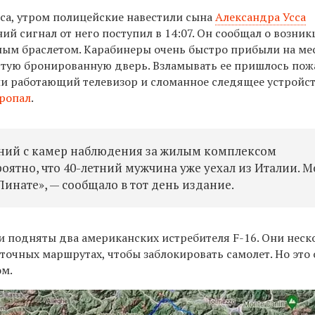
ica, утром полицейские навестили сына
Александра Усса
ний сигнал от него поступил в 14:07. Он сообщал о возни
ным браслетом. Карабинеры очень быстро прибыли на мес
ертую бронированную дверь. Взламывать ее пришлось по
и работающий телевизор и сломанное следящее устройст
ропал
.
ений с камер наблюдения за жилым комплексом
оятно, что 40-летний мужчина уже уехал из Италии. 
 Линате», — сообщало в тот день издание.
ли подняты два американских истребителя F-16. Они неск
точных маршрутах, чтобы заблокировать самолет. Но это 
м.