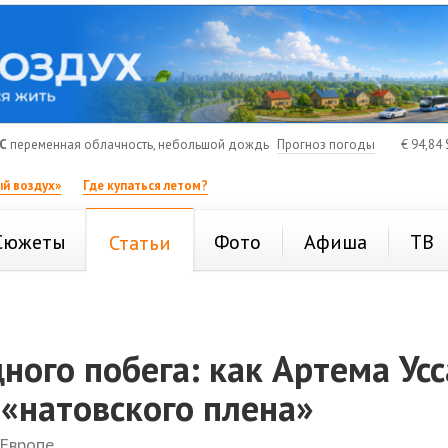
C
переменная облачность, небольшой дождь
Прогноз погоды
€
94,84
й воздух»
Где купаться летом?
Сюжеты
Фото
Афиша
ТВ
Статьи
ного побега: как Артема Усс
 «натовского плена»
 Европе