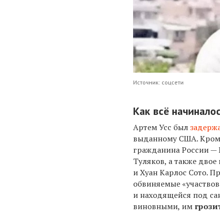
Источник: соцсети
Как всё начинало
Артем Усс был
задерж
выданному США. Кроме
гражданина России — 
Туляков, а также дво
и Хуан Карлос Сото. П
обвиняемые «участвов
и находящейся под са
виновными, им
грозит