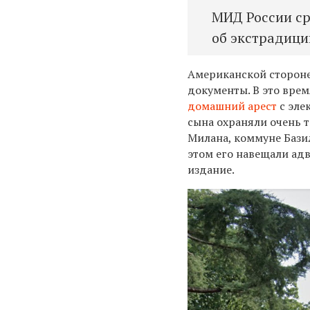
МИД России с
об экстрадиц
Американской стороне
документы. В это врем
домашний арест
с эле
сына охраняли очень 
Милана, коммуне Базил
этом его навещали адв
издание.