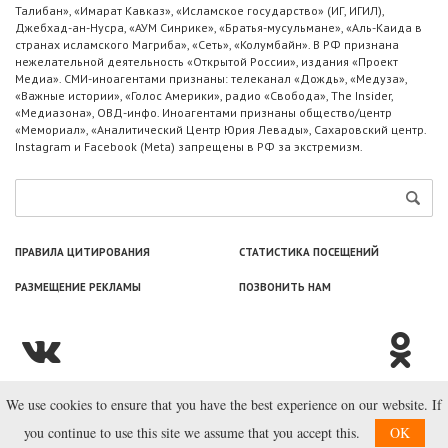
Талибан», «Имарат Кавказ», «Исламское государство» (ИГ, ИГИЛ),
Джебхад-ан-Нусра, «АУМ Синрике», «Братья-мусульмане», «Аль-Каида в
странах исламского Магриба», «Сеть», «Колумбайн». В РФ признана
нежелательной деятельность «Открытой России», издания «Проект
Медиа». СМИ-иноагентами признаны: телеканал «Дождь», «Медуза»,
«Важные истории», «Голос Америки», радио «Свобода», The Insider,
«Медиазона», ОВД-инфо. Иноагентами признаны общество/центр
«Мемориал», «Аналитический Центр Юрия Левады», Сахаровский центр.
Instagram и Facebook (Metа) запрещены в РФ за экстремизм.
ПРАВИЛА ЦИТИРОВАНИЯ
СТАТИСТИКА ПОСЕЩЕНИЙ
РАЗМЕЩЕНИЕ РЕКЛАМЫ
ПОЗВОНИТЬ НАМ
We use cookies to ensure that you have the best experience on our website. If
© ООО «Лаборатория Новоcтей», 2003—2026.
you continue to use this site we assume that you accept this.
OK