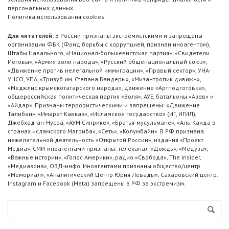
персональных данных
Политика использования cookies
Для читателей:
В России признаны экстремистскими и запрещены
организации ФБК (Фонд борьбы с коррупцией, признан иноагентом),
Штабы Навального, «Национал-большевистская партия», «Свидетели
Иеговы», «Армия воли народа», «Русский общенациональный союз»,
«Движение против нелегальной иммиграции», «Правый сектор», УНА-
УНСО, УПА, «Тризуб им. Степана Бандеры», «Мизантропик дивижн»,
«Меджлис крымскотатарского народа», движение «Артподготовка»,
общероссийская политическая партия «Воля», АУЕ, батальоны «Азов» и
«Айдар». Признаны террористическими и запрещены: «Движение
Талибан», «Имарат Кавказ», «Исламское государство» (ИГ, ИГИЛ),
Джебхад-ан-Нусра, «АУМ Синрике», «Братья-мусульмане», «Аль-Каида в
странах исламского Магриба», «Сеть», «Колумбайн». В РФ признана
нежелательной деятельность «Открытой России», издания «Проект
Медиа». СМИ-иноагентами признаны: телеканал «Дождь», «Медуза»,
«Важные истории», «Голос Америки», радио «Свобода», The Insider,
«Медиазона», ОВД-инфо. Иноагентами признаны общество/центр
«Мемориал», «Аналитический Центр Юрия Левады», Сахаровский центр.
Instagram и Facebook (Metа) запрещены в РФ за экстремизм.