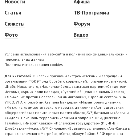
Новости
Афиша
Статьи
ТВ-Программа
Сюжеты
Форум
Фото
Видео
Условия использования веб-сайта и политика конфиденциальности и
персональных данных
Политика использования cookies
Для читателей:
В России признаны экстремистскими и запрещены
организации ФБК (Фонд борьбы с коррупцией, признан иноагентом),
Штабы Навального, «Национал-большевистская партия», «Свидетели
Иеговы», «Армия воли народа», «Русский общенациональный союз»,
«Движение против нелегальной иммиграции», «Правый сектор», УНА-
УНСО, УПА, «Тризуб им. Степана Бандеры», «Мизантропик дивижн»,
«Меджлис крымскотатарского народа», движение «Артподготовка»,
общероссийская политическая партия «Воля», АУЕ, батальоны «Азов» и
«Айдар». Признаны террористическими и запрещены: «Движение
Талибан», «Имарат Кавказ», «Исламское государство» (ИГ, ИГИЛ),
Джебхад-ан-Нусра, «АУМ Синрике», «Братья-мусульмане», «Аль-Каида в
странах исламского Магриба», «Сеть», «Колумбайн». В РФ признана