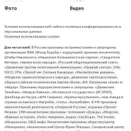
Фото
Видео
Условия использования веб-сайта и политика конфиденциальности и
персональных данных
Политика использования cookies
Для читателей:
В России признаны экстремистскими и запрещены
организации ФБК (Фонд борьбы с коррупцией, признан иноагентом),
Штабы Навального, «Национал-большевистская партия», «Свидетели
Иеговы», «Армия воли народа», «Русский общенациональный союз»,
«Движение против нелегальной иммиграции», «Правый сектор», УНА-
УНСО, УПА, «Тризуб им. Степана Бандеры», «Мизантропик дивижн»,
«Меджлис крымскотатарского народа», движение «Артподготовка»,
общероссийская политическая партия «Воля», АУЕ, батальоны «Азов» и
«Айдар». Признаны террористическими и запрещены: «Движение
Талибан», «Имарат Кавказ», «Исламское государство» (ИГ, ИГИЛ),
Джебхад-ан-Нусра, «АУМ Синрике», «Братья-мусульмане», «Аль-Каида в
странах исламского Магриба», «Сеть», «Колумбайн». В РФ признана
нежелательной деятельность «Открытой России», издания «Проект
Медиа». СМИ-иноагентами признаны: телеканал «Дождь», «Медуза»,
«Важные истории», «Голос Америки», радио «Свобода», The Insider,
«Медиазона», ОВД-инфо. Иноагентами признаны общество/центр
«Мемориал», «Аналитический Центр Юрия Левады», Сахаровский центр.