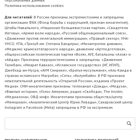
персональных данных
Политика использования cookies
Для читателей:
В России признаны экстремистскими и запрещены
организации ФБК (Фонд борьбы с коррупцией, признан иноагентом),
Штабы Навального, «Национал-большевистская партия», «Свидетели
Иеговы», «Армия воли народа», «Русский общенациональный союз»,
«Движение против нелегальной иммиграции», «Правый сектор», УНА-
УНСО, УПА, «Тризуб им. Степана Бандеры», «Мизантропик дивижн»,
«Меджлис крымскотатарского народа», движение «Артподготовка»,
общероссийская политическая партия «Воля», АУЕ, батальоны «Азов» и
«Айдар». Признаны террористическими и запрещены: «Движение
Талибан», «Имарат Кавказ», «Исламское государство» (ИГ, ИГИЛ),
Джебхад-ан-Нусра, «АУМ Синрике», «Братья-мусульмане», «Аль-Каида в
странах исламского Магриба», «Сеть», «Колумбайн». В РФ признана
нежелательной деятельность «Открытой России», издания «Проект
Медиа». СМИ-иноагентами признаны: телеканал «Дождь», «Медуза»,
«Важные истории», «Голос Америки», радио «Свобода», The Insider,
«Медиазона», ОВД-инфо. Иноагентами признаны общество/центр
«Мемориал», «Аналитический Центр Юрия Левады», Сахаровский центр.
Instagram и Facebook (Metа) запрещены в РФ за экстремизм.