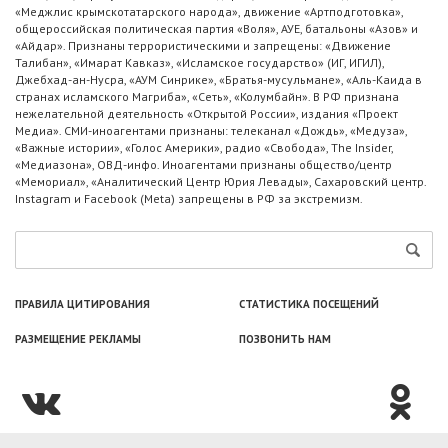
«Меджлис крымскотатарского народа», движение «Артподготовка»,
общероссийская политическая партия «Воля», АУЕ, батальоны «Азов» и
«Айдар». Признаны террористическими и запрещены: «Движение
Талибан», «Имарат Кавказ», «Исламское государство» (ИГ, ИГИЛ),
Джебхад-ан-Нусра, «АУМ Синрике», «Братья-мусульмане», «Аль-Каида в
странах исламского Магриба», «Сеть», «Колумбайн». В РФ признана
нежелательной деятельность «Открытой России», издания «Проект
Медиа». СМИ-иноагентами признаны: телеканал «Дождь», «Медуза»,
«Важные истории», «Голос Америки», радио «Свобода», The Insider,
«Медиазона», ОВД-инфо. Иноагентами признаны общество/центр
«Мемориал», «Аналитический Центр Юрия Левады», Сахаровский центр.
Instagram и Facebook (Metа) запрещены в РФ за экстремизм.
ПРАВИЛА ЦИТИРОВАНИЯ
СТАТИСТИКА ПОСЕЩЕНИЙ
РАЗМЕЩЕНИЕ РЕКЛАМЫ
ПОЗВОНИТЬ НАМ