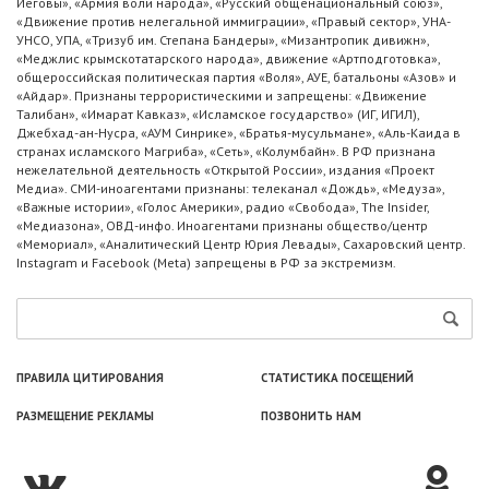
Иеговы», «Армия воли народа», «Русский общенациональный союз»,
«Движение против нелегальной иммиграции», «Правый сектор», УНА-
УНСО, УПА, «Тризуб им. Степана Бандеры», «Мизантропик дивижн»,
«Меджлис крымскотатарского народа», движение «Артподготовка»,
общероссийская политическая партия «Воля», АУЕ, батальоны «Азов» и
«Айдар». Признаны террористическими и запрещены: «Движение
Талибан», «Имарат Кавказ», «Исламское государство» (ИГ, ИГИЛ),
Джебхад-ан-Нусра, «АУМ Синрике», «Братья-мусульмане», «Аль-Каида в
странах исламского Магриба», «Сеть», «Колумбайн». В РФ признана
нежелательной деятельность «Открытой России», издания «Проект
Медиа». СМИ-иноагентами признаны: телеканал «Дождь», «Медуза»,
«Важные истории», «Голос Америки», радио «Свобода», The Insider,
«Медиазона», ОВД-инфо. Иноагентами признаны общество/центр
«Мемориал», «Аналитический Центр Юрия Левады», Сахаровский центр.
Instagram и Facebook (Metа) запрещены в РФ за экстремизм.
ПРАВИЛА ЦИТИРОВАНИЯ
СТАТИСТИКА ПОСЕЩЕНИЙ
РАЗМЕЩЕНИЕ РЕКЛАМЫ
ПОЗВОНИТЬ НАМ