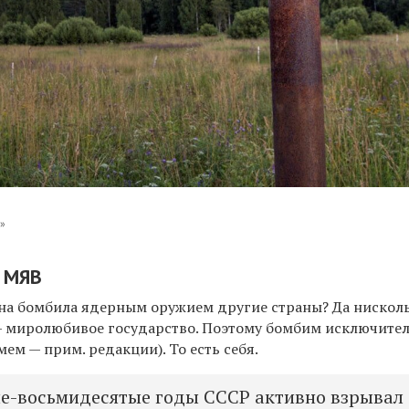
»
и МЯВ
ана бомбила ядерным оружием другие страны? Да нисколь
 — миролюбивое государство. Поэтому бомбим исключите
ем — прим. редакции). То есть себя.
е-восьмидесятые годы СССР активно взрывал