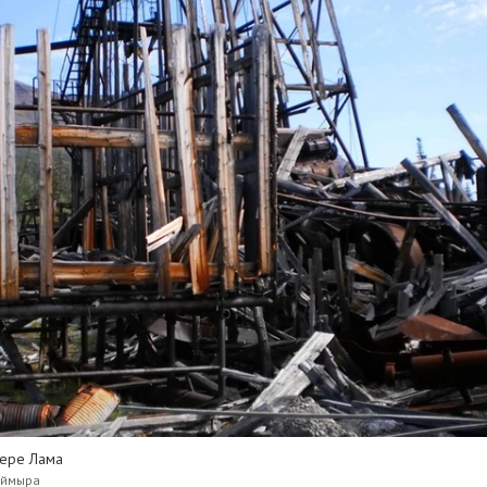
зере Лама
аймыра