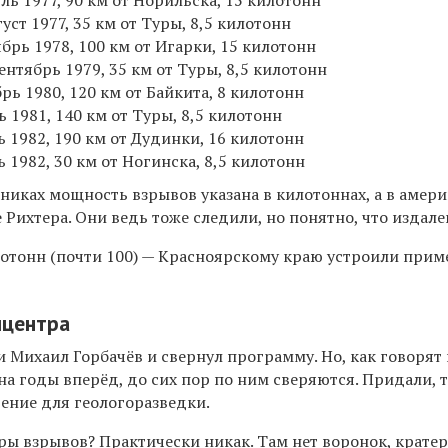
ль 1977, 90 км от Норильска, 15 килотонн
уст 1977, 35 км от Туры, 8,5 килотонн
ябрь 1978, 100 км от Игарки, 15 килотонн
ентябрь 1979, 35 км от Туры, 8,5 килотонн
рь 1980, 120 км от Байкита, 8 килотонн
ь 1981, 140 км от Туры, 8,5 килотонн
ь 1982, 190 км от Дудинки, 16 килотонн
 1982, 30 км от Ногинска, 8,5 килотонн
никах мощность взрывов указана в килотоннах, а в амер
 Рихтера. Они ведь тоже следили, но понятно, что издале
отонн (почти 100) — Красноярскому краю устроили прим
ицентра
 Михаил Горбачёв и свернул программу. Но, как говорят 
а годы вперёд, до сих пор по ним сверяются. Придали, 
рение для геологоразведки.
ы взрывов? Практически никак. Там нет воронок, кратер