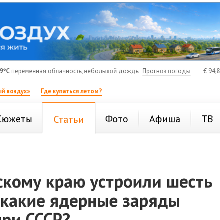
9°C
переменная облачность, небольшой дождь
Прогноз погоды
€
94,
й воздух»
Где купаться летом?
Сюжеты
Фото
Афиша
ТВ
Статьи
скому краю устроили шесть
 какие ядерные заряды
при СССР?