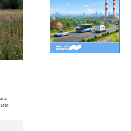
ко.
льно