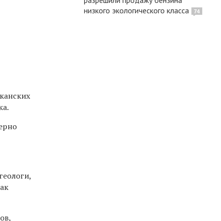
низкого экологического класса
74
иканских
ка.
ерно
геологи,
так
ов,