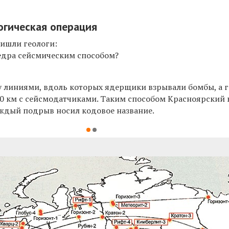
огическая операция
ишли геологи:
недра сейсмическим способом?
у линиями, вдоль которых ядерщики взрывали бомбы, а 
20 км с сейсмодатчиками. Таким способом Красноярский 
аждый подрыв носил кодовое название.