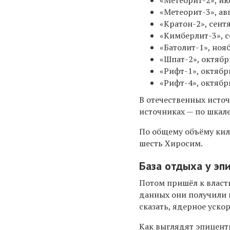
«Метеорит-2», ию
«Метеорит-3», авг
«Кратон-2», сент
«Кимберлит-3», с
«Батолит-1», нояб
«Шпат-2», октябр
«Рифт-1», октябр
«Рифт-4», октябрь
В отечественных источ
источниках — по шкале
По общему объёму кил
шесть Хиросим.
База отдыха у эп
Потом пришёл к власти
данных они получили н
сказать, ядерное уско
Как выглядят эпицентр