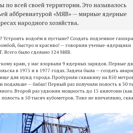
ы по всей своей территории. Это называлось
ьей аббревиатурой «МЯВ» — мирные ядерные
ересах народного хозяйства.
? Устроить водоём в пустыне? Создать подземное газохр
бомбой, быстро и красиво! — говорили ученые-ядерщики
. Всего было сделано 124 МЯВ.
кому краю, у нас взорвали 9 ядерных зарядов. Первые дв
ильска в 1975 и в 1977 годах. Задача была — создать авар
ище для нужд города. Пробурили скважину на 850 метров
и подальше — бабах! Первый раз получили полость в 30 т
много. Второй раз удвоили мощность до 15 килотонн (как
 полость в 50 тысяч кубометров. Тоже не впечатлило, ск