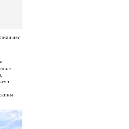
анилище?
а —
ийное
,
ысяч
важины