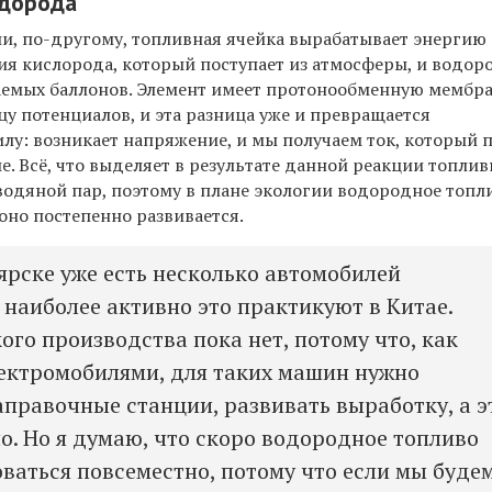
дорода
и, по-другому, топливная ячейка вырабатывает энергию
ия кислорода, который поступает из атмосферы, и водор
аемых баллонов. Элемент имеет протонообменную мембра
цу потенциалов, и эта разница уже и превращается
лу: возникает напряжение, и мы получаем ток, который 
. Всё, что выделяет в результате данной реакции топли
 водяной пар, поэтому в плане экологии водородное топл
оно постепенно развивается.
ярске уже есть несколько автомобилей
 наиболее активно это практикуют в Китае.
ого производства пока нет, потому что, как
электромобилями, для таких машин нужно
аправочные станции, развивать выработку, а э
о. Но я думаю, что скоро водородное топливо
оваться повсеместно, потому что если мы буде