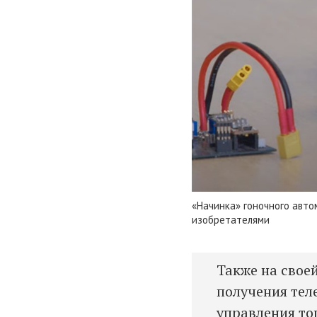
«Начинка» гоночного авт
изобретателями
Также на свое
получения тел
управления то