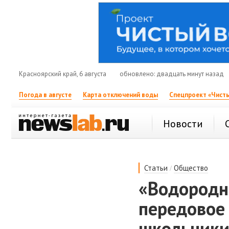
Красноярский край, 6 августа
обновлено: двадцать минут назад
Погода в августе
Карта отключений воды
Спецпроект «Чисты
Новости
/
Статьи
Общество
«Водородно
передовое
школьники