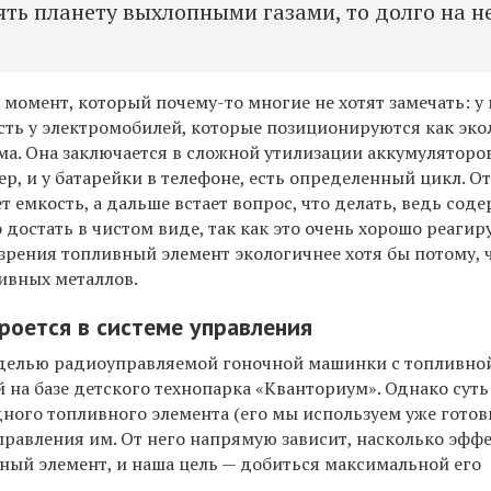
ять планету выхлопными газами, то долго на н
 момент, который почему-то многие не хотят замечать: у
есть у электромобилей, которые позиционируются как эк
ма. Она заключается в сложной утилизации аккумуляторов
ер, и у батарейки в телефоне, есть определенный цикл. О
ет емкость, а дальше встает вопрос, что делать, ведь со
 достать в чистом виде, так как это очень хорошо реаги
 зрения топливный элемент экологичнее хотя бы потому, 
ивных металлов.
оется в системе управления
делью радиоуправляемой гоночной машинки с топливно
на базе детского технопарка «Кванториум». Однако суть
ного топливного элемента (его мы используем уже готов
управления им. От него напрямую зависит, насколько эфф
вный элемент, и наша цель — добиться максимальной его