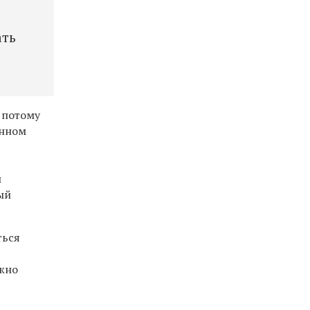
ать
 потому
енном
м
ый
ться
ожно