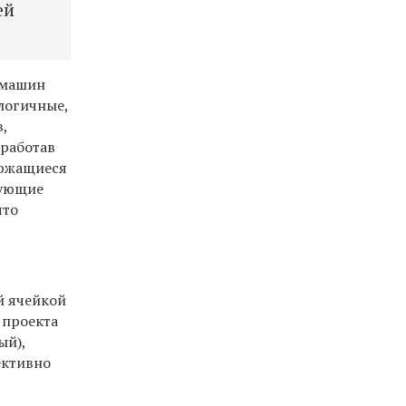
ей
 машин
ологичные,
,
тработав
держащиеся
рующие
что
й ячейкой
 проекта
ый),
ективно