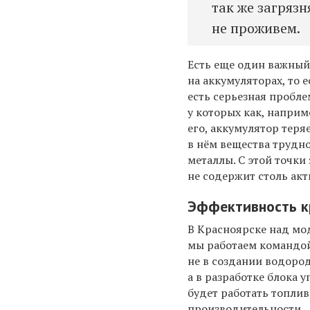
так же загрязн
не проживем.
Есть еще один важный
на аккумуляторах, то 
есть серьезная пробле
у которых как, наприм
его, аккумулятор теря
в нём вещества трудно
металлы. С этой точки
не содержит столь акт
Эффективность кр
В Красноярске над мо
мы работаем командой 
не в создании водород
а в разработке блока 
будет работать топли
производительности.