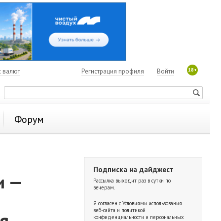
18+
с валют
Регистрация профиля
Войти
Форум
Подписка на дайджест
и —
Рассылка выходит раз в сутки по
вечерам.
Я согласен с
Условиями использования
веб-сайта и политикой
я
конфиденциальности и персональных