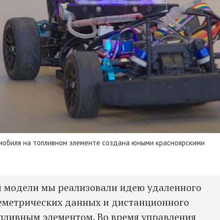
омобиля на топливном элементе создана юными красноярскими
й модели мы реализовали идею удаленного
еметрических данных и дистанционного
пливным элементом. Во время управления