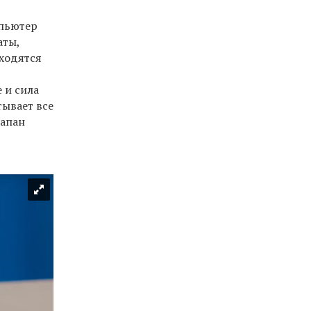
мпьютер
аты,
аходятся
 и сила
тывает все
лапан