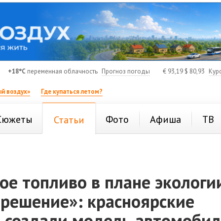
+18°C
переменная облачность
Прогноз погоды
€
93,19
$
80,93
Кур
й воздух»
Где купаться летом?
Сюжеты
Фото
Афиша
ТВ
Статьи
е топливо в плане экологи
 решение»: красноярские
 создали модель автомобил