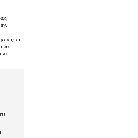
ода,
ну,
приводит
вный
иво —
то
м