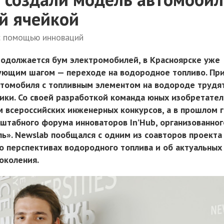
й ячейкой
с помощью инноваций
родолжается бум электромобилей, в Красноярске уже
ующим шагом — переходе на водородное топливо. Пр
томобиля с топливным элементом на водороде трудя
ики. Со своей разработкой команда юных изобретате
м всероссийских инженерных конкурсов, а в прошлом 
сштабного форума инноваторов In’Hub, организованног
ь». Newslab пообщался с одним из соавторов проекта
о перспективах водородного топлива и об актуальных
околения.