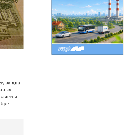
у за два
онных
вляется
абре