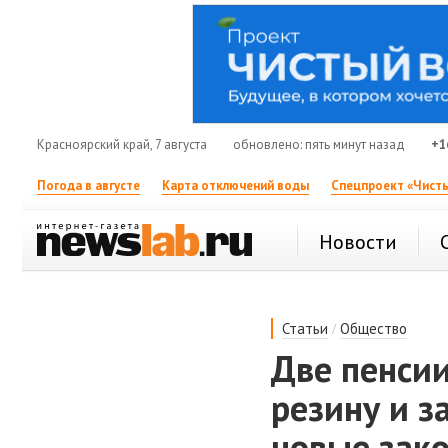
Красноярский край, 7 августа
обновлено: пять минут назад
+1
Погода в августе
Карта отключений воды
Спецпроект «Чисты
Новости
/
Статьи
Общество
Две пенсии
резину и з
новые зако