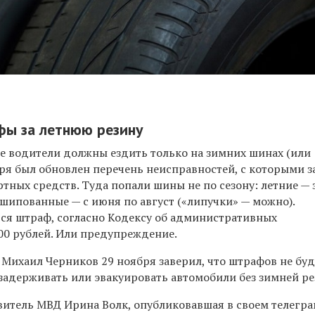
ы за летнюю резину
ие водители должны ездить только на зимних шинах (или
бря был обновлен перечень неисправностей, с которыми 
тных средств. Туда попали шины не по сезону: летние — 
 шипованные — с июня по август («липучки» — можно).
тся штраф, согласно Кодексу об административных
00 рублей. Или предупреждение.
Михаил Черников 29 ноября заверил, что штрафов не буд
 задерживать или эвакуировать автомобили без зимней р
витель МВД Ирина Волк, опубликовавшая в своем телегра