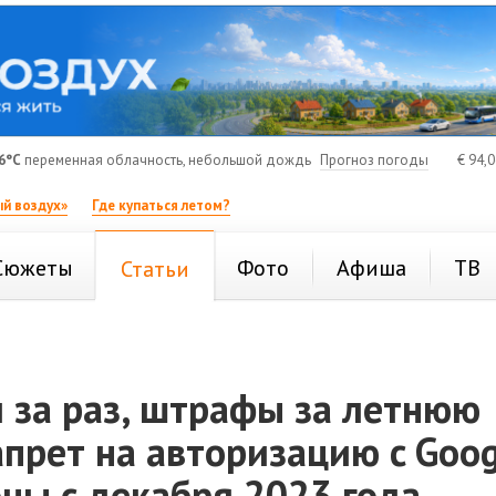
6°C
переменная облачность, небольшой дождь
Прогноз погоды
€
94,
й воздух»
Где купаться летом?
Сюжеты
Фото
Афиша
ТВ
Статьи
 за раз, штрафы за летнюю
апрет на авторизацию c Goog
ны с декабря 2023 года