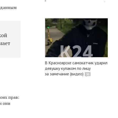
м данным
кой
чает
В Красноярске самокатчик ударил
девушку кулаком по лицу
за замечание (видео)
30
оих прав:
и они