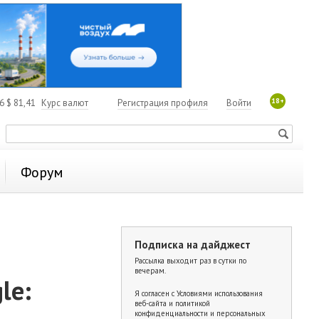
18+
06
$
81,41
Курс валют
Регистрация профиля
Войти
Форум
Подписка на дайджест
Рассылка выходит раз в сутки по
вечерам.
le:
Я согласен с
Условиями использования
веб-сайта и политикой
конфиденциальности и персональных