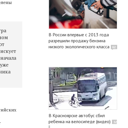
елены
тра
В России впервые с 2013 года
нном
разрешили продажу бензина
от
низкого экологического класса
62
рискует
 начала
 уже
дника
сийских
В Красноярске автобус сбил
х
ребенка на велосипеде (видео)
т
32