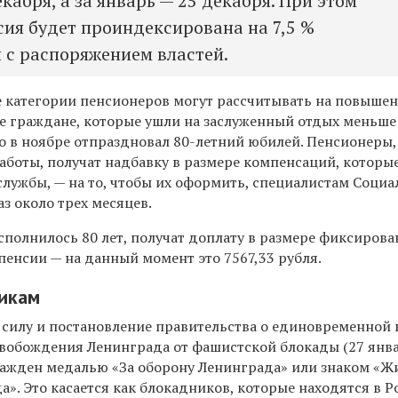
кабря, а за январь — 25 декабря. При этом
сия будет проиндексирована на 7,5 %
и с распоряжением властей.
е категории пенсионеров могут рассчитывать на повыше
ые граждане, которые ушли на заслуженный отдых меньше
кто в ноябре отпраздновал 80-летний юбилей. Пенсионеры
аботы, получат надбавку в размере компенсаций, которы
службы, — на то, чтобы их оформить, специалистам Соци
аз около трех месяцев.
исполнилось 80 лет, получат доплату в размере фиксиров
пенсии — на данный момент это 7567,33 рубля.
икам
в силу и постановление правительства о единовременной
свобождения Ленинграда от фашистской блокады (27 янва
агражден медалью «За оборону Ленинграда» или знаком «
». Это касается как блокадников, которые находятся в Ро