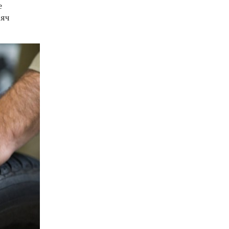
е
сяч