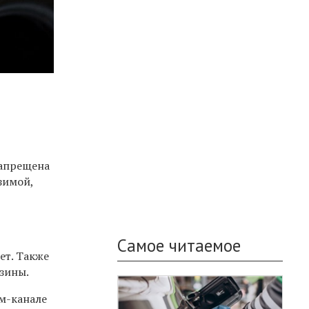
запрещена
зимой,
Самое читаемое
ет. Также
езины.
м-канале