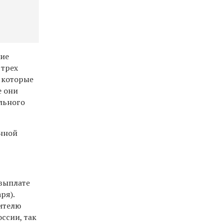
ние
 трех
, которые
е они
ального
анной
 выплате
ря).
Жителю
ссии, так