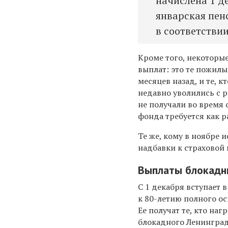
начислена 1 де
январская пен
в соответстви
Кроме того, некоторы
выплат: это те пожил
месяцев назад, и те, 
недавно уволились с р
не получали во время 
фонда требуется как р
Те же, кому в ноябре 
надбавки к страховой 
Выплаты блокадн
С 1 декабря вступает 
к 80-летию полного о
Ее получат те, кто н
блокадного Ленинграда