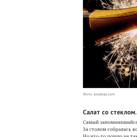
Фото: pixabay.com
Салат со стеклом.
Самый запомнившийся 
За столом собралась 
Но что-то пошло не та