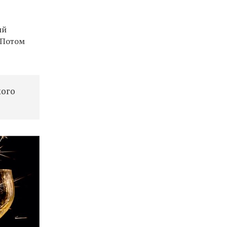
ый
 Потом
кого