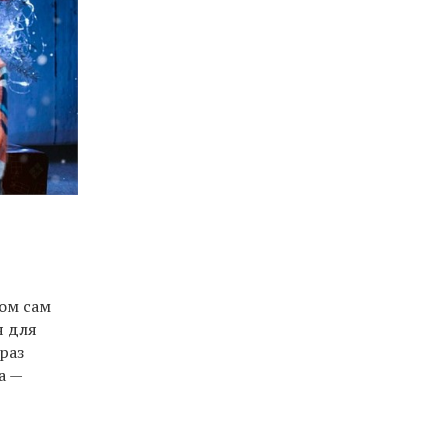
том сам
я для
 раз
а —