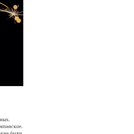
ных.
мпанское.
акие были,