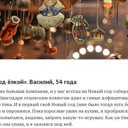
од ёлкой». Василий, 54 года
а большая компания, и у нас всегда на Новый год собир
благодаря отцовским коллегам даже в самые дефицитны
я ёлка. И в первый свой Новый год (мне было тогда чуть 
бя и опрокинул. Пока взрослые ушли на кухню, я пробрался
попытался, видимо, забрать какую-то игрушку. Как уж ёл
о она упала, и я оказался под ней.