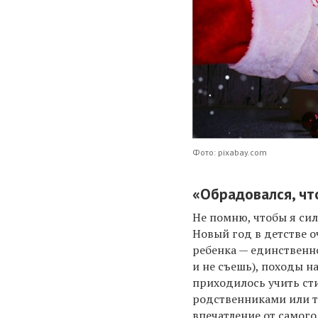
Фото: pixabay.com
«Обрадовался, что
Не помню, чтобы я си
Новый год в детстве о
ребенка — единственное
и не съешь), походы на
приходилось учить ст
родственниками или т
впечатление от самого