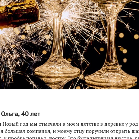
 Ольга, 40 лет
Новый год мы отмечали в моем детстве в деревне у род
вся большая компания, и моему отцу поручили открыть ша
к, и пробка попала в люстру. Это была типичная люстра, к