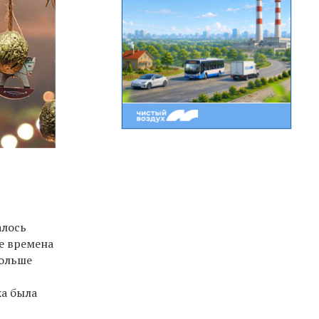
алось
е времена
больше
ка была