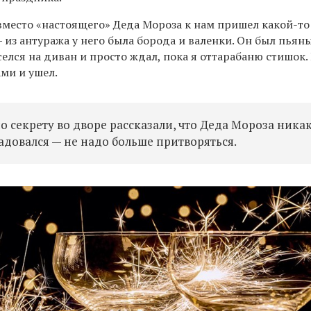
место «настоящего» Деда Мороза к нам пришел какой-то
из антуража у него была борода и валенки. Он был пьян
селся на диван и просто ждал, пока я оттарабаню стишок.
ми и ушел.
по секрету во дворе рассказали, что Деда Мороза ника
брадовался — не надо больше притворяться.