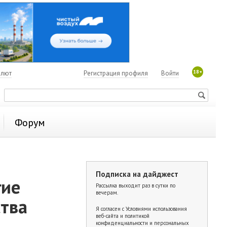
18+
алют
Регистрация профиля
Войти
Форум
Подписка на дайджест
гие
Рассылка выходит раз в сутки по
вечерам.
ства
Я согласен с
Условиями использования
веб-сайта и политикой
конфиденциальности и персональных