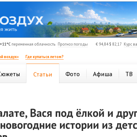
+11°C
переменная облачность
Прогноз погоды
€
94,84
$
82,17
Курс в
й воздух»
Где купаться летом?
Сюжеты
Фото
Афиша
ТВ
Статьи
алате, Вася под ёлкой и дру
новогодние истории из дет
ев