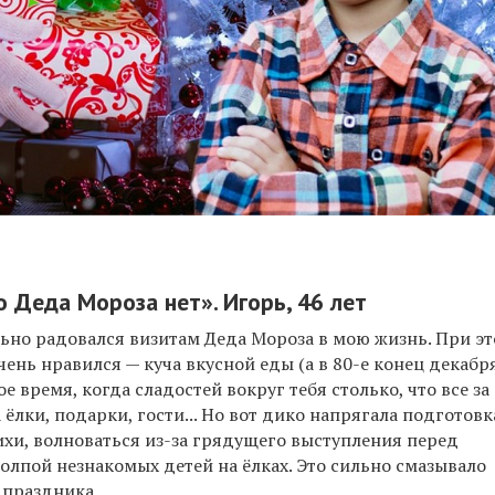
 Деда Мороза нет». Игорь, 46 лет
льно радовался визитам Деда Мороза в мою жизнь. При э
чень нравился — куча вкусной еды (а в 80-е конец декабр
 время, когда сладостей вокруг тебя столько, что все за
 ёлки, подарки, гости... Но вот дико напрягала подготовк
ихи, волноваться из-за грядущего выступления перед
олпой незнакомых детей на ёлках. Это сильно смазывало
 праздника.